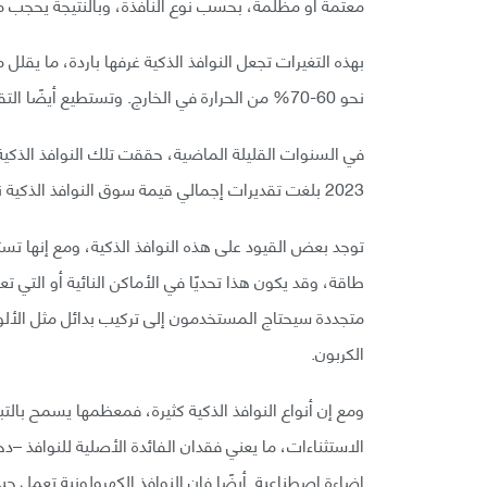
معتمة أو مظلمة، بحسب نوع النافذة، وبالنتيجة يحجب 
بهذه التغيرات تجعل النوافذ الذكية غرفها باردة، ما يقلل 
نحو 60-70% من الحرارة في الخارج. وتستطيع أيضًا التقليل من فقدان الحرارة من الغرفة بنسبة 40% في الطقس البارد.
في السنوات القليلة الماضية، حققت تلك النوافذ الذكية
2023 بلغت تقديرات إجمالي قيمة سوق النوافذ الذكية نحو 6.6 مليار دولار أمريكي عالميًا.
توجد بعض القيود على هذه النوافذ الذكية، ومع إنها ت
طاقة، وقد يكون هذا تحديًا في الأماكن النائية أو التي ت
متجددة سيحتاج المستخدمون إلى تركيب بدائل مثل الألوا
الكربون.
ومع إن أنواع النوافذ الذكية كثيرة، فمعظمها يسمح بالت
الاستثناءات، ما يعني فقدان الفائدة الأصلية للنوافذ –
إضاءة اصطناعية. أيضًا فإن النوافذ الكهرولونية تعمل جيدً