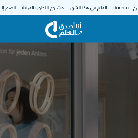
 - donate
العلم في هذا الشهر
مشروع التطور بالعربية
انضم إلين