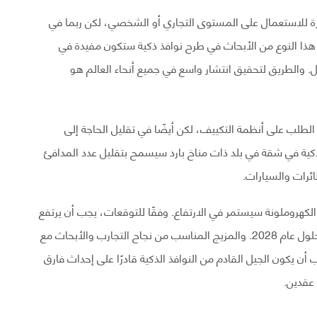
زة للاستعمال على المستوى التجاري أو الشخصي، لكن ربما في
 النوع من الأبحاث في طرح نوافذ ذكية ستكون مفيدة في
الليل. والطريق لتحقيق انتشار واسع في جميع أنحاء العالم هو
الطلب على أنظمة التكييف، لكن أيضًا في تقليل الحاجة إلى
ذكية في شقة في بلد ذات مناخ بارد سيسمح بتقليل عدد المدافئ
ذ الكهروملونة سيستمر في الارتفاع. وفقًا للتوقعات، يجب أن يرتفع
السوق بمقدار 4 مليارات دولار أمريكي، أي نحو 60% بحلول عام 2028. والمزيج المناسب من نجاح التجارب والأبحاث مع
 أن يكون الجيل القادم من النوافذ الذكية قادرًا على إحداث فارق
 عقدين.