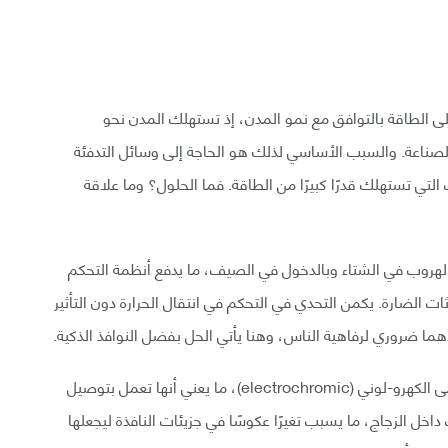
إلى الطاقة بالتوافق مع نمو المدن، إذ تستهلك المدن نحو
أو الصناعة. والسبب الأساسي لذلك هو الحاجة إلى وسائل التدفئة
لتي تستهلك قدرًا كبيرًا من الطاقة. فما الحلول؟ وما علاقة
رة بالهروب في الشتاء وبالدخول في الصيف، ما يدفع أنظمة التحكم
ثات الضارة. يكمن التحدي في التحكم في انتقال الحرارة دون التأثير
اهما ضروري لرفاهية الناس، وهنا يأتي الحل بفضل النوافذ الذكية.
من أكثر أنواع النوافذ الذكية انتشارًا في الأسواق ما يسمى الكهرو-لوني (electrochromic)، ما يعني أنها تعمل بتوصيل
اخل الزجاج، ما يسبب تغيرًا عكوسًا في جزيئات النافذة ليجعلها