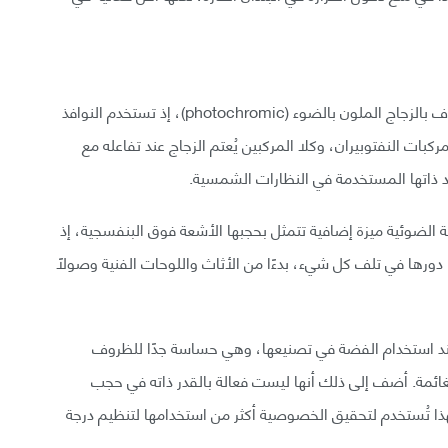
لحسن الحظ يوجد بديل آخر لا يعتمد على الكهرباء، ما يعرف بالزجاج الملون بالضوء (photochromic)، إذ تستخدم النوافذ
ات النفتوبيران، وكلا المركبين يُعتم الزجاج عند تفاعله مع
 ذاتها المستخدمة في النظارات الشمسية.
لونة الضوئية ميزة إضافية تتمثل بحجبها الأشعة فوق البنفسجية، إذ
دورها في تلف كل شيء، بدءًا من الأثاث واللوحات الفنية وصولًا
ل عند استخدام الفضة في تصنيعها، وهي حساسة جدًا للظروف
الغائمة. أضف إلى ذلك أنها ليست فعالة بالقدر ذاته في حجب
لهذا تُستخدم لتحقيق الخصوصية أكثر من استخدامها لتنظيم درجة