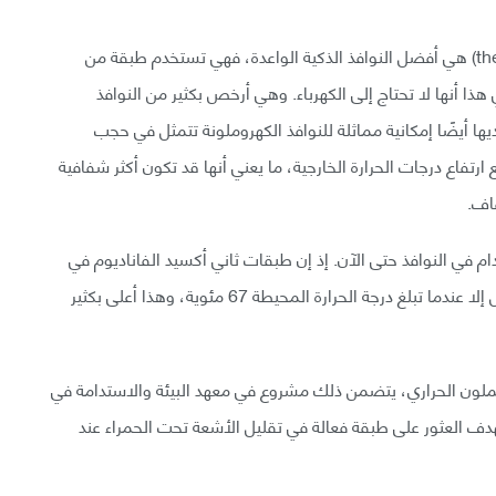
يرى الكثيرون أن النوافذ الملونة الحرارية (thermochromic) هي أفضل النوافذ الذكية الواعدة، فهي تستخدم طبقة من
 هذا أنها لا تحتاج إلى الكهرباء. وهي أرخص بكثير من النوافذ
ا أيضًا إمكانية مماثلة للنوافذ الكهروملونة تتمثل في حجب
 ارتفاع درجات الحرارة الخارجية، ما يعني أنها قد تكون أكثر شفافية
قاف.
ام في النوافذ حتى الآن. إذ إن طبقات ثاني أكسيد الفاناديوم في
الإصدارات الحالية لا تعكس الأشعة تحت الحمراء بالكامل إلا عندما تبلغ درجة الحرارة المحيطة 67 مئوية، وهذا أعلى بكثير
الملون الحراري، يتضمن ذلك مشروع في معهد البيئة والاستدامة في
هدف العثور على طبقة فعالة في تقليل الأشعة تحت الحمراء عند