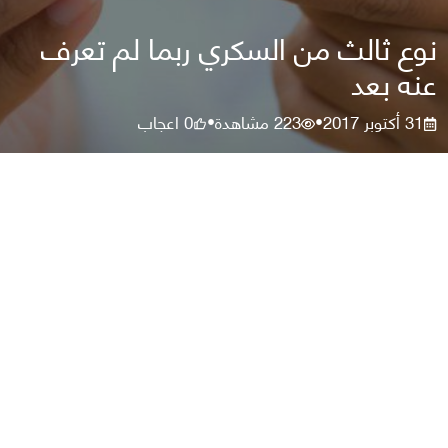
نوع ثالث من السكري ربما لم تعرف
عنه بعد
31 أكتوبر 2017
223
مشاهدة
0
اعجاب
•
•