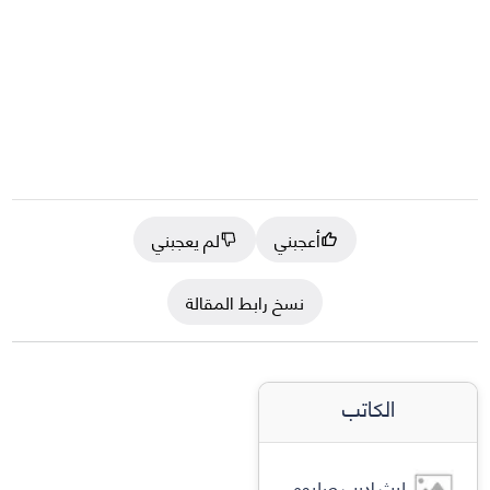
أعجبني
لم يعجبني
نسخ رابط المقالة
الكاتب
ليث اديب صليوه