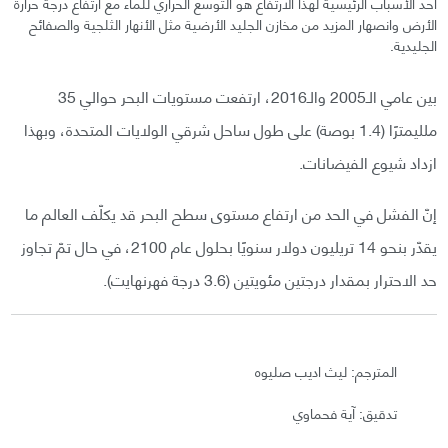
أحد الأسباب الرئيسية لهذا الارتفاع هو التوسع الحراري للماء مع ارتفاع درجة حرارة
الأرض وانصهار المزيد من مخازن الجليد الأرضية مثل الأنهار الثلجية والصفائح
الجليدية.
بين عامي الـ2005 والـ2016، ارتفعت مستويات البحر حوالي 35
ملليمترًا (1.4 بوصة) على طول ساحل شرقي الولايات المتحدة، وبهذا
ازداد شيوع الفيضانات.
إنّ الفشل في الحد من ارتفاع مستوى سطح البحر قد يكلّف العالم ما
يقدّر بنحو 14 تريليون دولار سنويًا بحلول عام 2100، في حال تمّ تجاوز
حد الاحترار بمقدار درجتين مئويتين (3.6 درجة فهرنهايت).
المترجم: ليث اديب صليوه
تدقيق: آية فحماوي