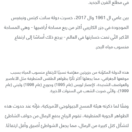
في مطلع القرن الجديد.
بين عامي ال 1961 وال 2017، خسرت دولة سانت كيتس ونيفيس
الموجودة في جزر الكاريبي أكثر من ربع مساحة أراضيها - وهي المساحة
الأكبر التّي تمت خسارتها في العالم - يرجع ذلك أساسًا إلى ارتفاع
منسوب مياه البحر.
هذه الدولة المكوّنة من جزيرتين معرّضة نسبيًا لأرتفاع منسوب المياه بسبب
موقعها الجغرافي، مما يجعلها أكثر تأثرًا بظواهر الطقس المتطرفة مثل الأعاصير
والعواصف الشديدة، كإعصار لويس (عام 1995) وجورج (عام 1998) وليني (عام
1999)، والتّي ضربت الشعب في السنوات الأخيرة.
وفقًا لما ذكرته هيئة المسح الجيولوجي الأمريكية، فإنّه عند حدوث هذه
الظواهر الجوية المتطرفة، تقوم الرياح بدفع الرمال من حواف الشاطئ
لتشكّل كتل كبيرة من الرمال، مما يجعل الشواطئ أضيق وأقل ارتفاعًا.