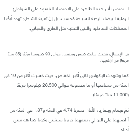
لا يقتصر تأثير هذه الظاهرة على الاقتصاد المُعتمِد على الشواطئ
الرملية البيضاء الرحبة للسياحة فحسب، بل إنّ تعرية الشاطئ تهدد أيضًا
الممتلكات الساحلية والبنى التحتية مثل الطرق والمباني.
في الإجمال، فقدت سانت كيتس ونيفيس حوالي 90 كيلومترًا مربّعًا (35 ميلًا
مربعًا) من أراضيها.
كما وشهدت الإكوادور ثاني أكبر انخفاض، حيث خسرت أكثر من 10 في
المئة من مساحتها أو ما مجموعه حوالي 28,500 كيلومترًا مربعًا
(11,000 ميلًا مربعًا).
ثمّ فيتنام وبلغاريا، اللّتان خسرتا 4.74 في المئة و1.87 في المئة من
أراضيهما على التوالي، تتبعهما جزيرتا سيشيل وكوبا كما هو مبين
أدناه.