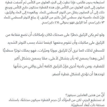
استيعابه بدون فائض، فإذا نظرت إلى الجزء العلوي من الكأس ثم أضفت قطرة
صابون إلى الجزء العلوي من الكأس فإن هذه القطرة ستكون خارج الكأس ويرجع
ذلك إلى أن الصابون يقلل من التوتر السطحي للماء. وبالعودة إلى الماء والزئبق،
فإنّ للماء خاصية توتر سطحي أقلّ بكثير من الزئبق، إذ يبلغ التوتر السطحي للماء
٧٣ داين/سم، أما الزئبق فهو بحوالي ٤٦٥ داين/سم.
ولو لم يكن الزئبق خطرًا على صحتك لكان بإمكانك أن تضع فقاعة من
الزئبق على مكتبك وأن تقوم بدفعها كيفما تشاء بسب التوتر الشديد
للسطح لذلك كما نرى أنّ للزئبق عيوبًا وميّزات، فهو يملك توترًا سطحيًّا
أعلى وهذا يسمح له بأن يتشكل لأعلى، ممّا يسمح بتشكل أكبر
للقطرة، ومن ناحية أخرى فإنّ للزئبق كثافة أعلى والتي من شأنها
لوحدها أن تؤدي لتشكل قطرة أصغر.
أيٌّ من هذين العاملين سيفوز؟
لا نستطيع الجزم، لكن من المؤكّد أنّ حجم القطرة سيكون مختلفًا، باستثناء
صدفة ذات أبعاد أسطوريّة.