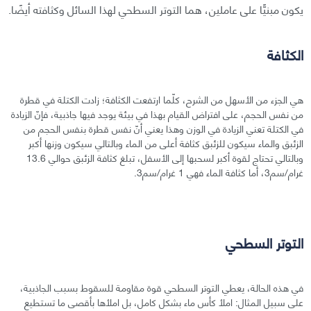
يكون مبنيًّا على عاملين، هما التوتر السطحي لهذا السائل وكثافته أيضًا.
الكثافة
هي الجزء من الأسهل من الشرح، كلّما ارتفعت الكثافة؛ زادت الكتلة في قطرة
من نفس الحجم، على افتراض القيام بهذا في بيئة يوجد فيها جاذبية، فإنّ الزيادة
في الكتلة تعني الزيادة في الوزن وهذا يعني أنّ نفس قطرة بنفس الحجم من
الزئبق والماء سيكون للزئبق كثافة أعلى من الماء وبالتالي سيكون وزنها أكبر
وبالتالي تحتاج لقوة أكبر لسحبها إلى الأسفل، تبلغ كثافة الزئبق حوالي 13.6
غرام/سم3، أما كثافة الماء فهي 1 غرام/سم3.
التوتر السطحي
في هذه الحالة، يعطي التوتر السطحي قوة مقاومة للسقوط بسبب الجاذبية،
على سبيل المثال: املأ كأس ماء بشكل كامل، بل املأها بأقصى ما تستطيع