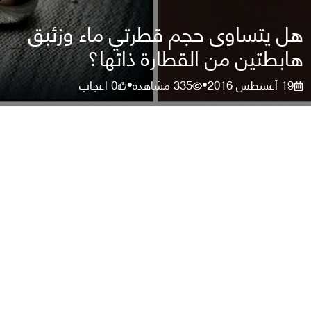
هل يتساوى حجم قطرتي ماء وزئبق
هابطتين من القطارة ذاتها؟
19 أغسطس 2016
335
مشاهدة
0
اعجاب
•
•