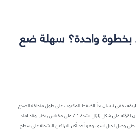
ًا بخطوة واحدة؟ سهلة ضع
طريقه، ففي نيسان بدأ الضغط المكبوت على طول منطقة الصدع
المسماةFutagawa-Hinagu) ) في اليابان بإطلاق العنان لقوّته على شكل زلزال بشدة 7.1 على مقياس ريختر. وقد امتد
ع حتى وصل لجبل آسو، وهو أحد أكبر البراكين النشطة على سطح