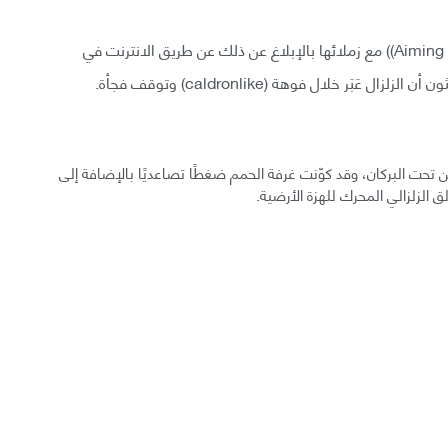
وقد قامت الجيوفيزيائية من جامعة كيوتو في اليابان Aiming Lin)) مع زملائها بالإبلاغ عن ذلك عن طريق الانترنت في
 تحت البركان، وقد كوّنت غرفة الحمم ضغطًا تصاعديًا بالإضافة إلى
 الزلزالي المحرك للهزة الأرضية.