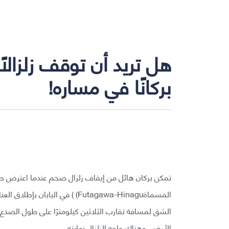
هل تريد أن توقف زلزال
بركانًا في مساره!
تمكن بركان هائل من إيقاف زلزال ضخم عندما اعترض 
الشق لمسافة تقارب الثلاثين كيلومترًا على طول الصد
الأرض. وهناك واجه الزلزال نهايته.