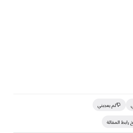
ي
لم يعجبني
 رابط المقالة