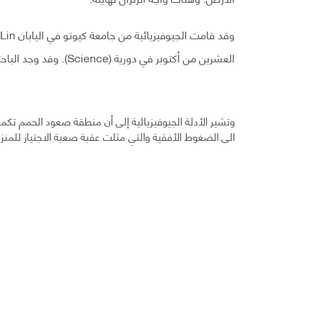
العشرين من أكتوبر في دورية (Science). وقد وجد الباحثون أن الزلزال عَبَر خلال فوهة (caldronlike) وتوقف فجأة.
وتشير الأدلة الجيوفيزيائية إلى أن منطقة صعود الحمم تكمن
الى الضغوط الأفقية والتي مثلت عقبة صعبة الاجتياز للمنزلق