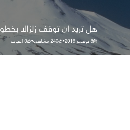
هل تريد ان توقف زلزالا بخطو
8 نوفمبر 2016
249
مشاهدة
0
اعجاب
•
•