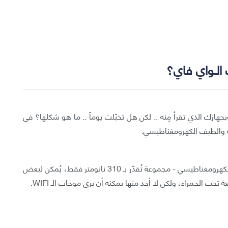
الـواي فاي؟
جهازك الذي تقرأ مِنه .. لكن هل تخيّلت يوماً .. ما هو شكلها؟ في
ة والطيف الكهرومغناطيسي.
لا يُمكن للإنسان ان يَرى سِوى مدىً قصيرٍ من الطيف الكهرومغناطيسي - مجموعة تُقدّر بـ 310 نانومتر فقط، يُمكن لبعض
حت الحمراء، ولكن لا أحد منها يمكنه أن يرى موجات الـ WIFI.