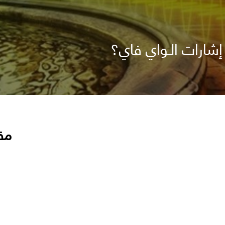
شارات الـواي فاي؟
مق