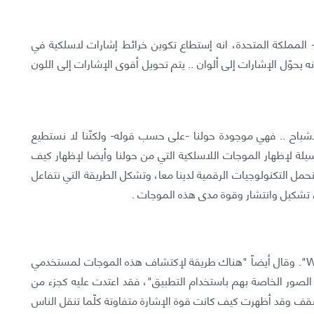
المملكة المتحدة، انه إستطاع تكوين خرائط إشارات لاسلكية في
خدام ما يسميه جهاز Kirlian Device .. ثم انه يحوّل الإشارات إلى ألوان .. يتم تحويل أقوى الإشارات إلى اللون
بالأشباح .. فهي موجودة حولنا -على حسب قوله- ولكنّنا لا نستطيع
وسيلة لإظهار الموجات اللاسلكية التي من حولنا وأيضا لإظهار كيف
حمل التكنولوجيات الرقمية لدينا معا، وتشكل الطريقة التي نتفاعل
 تشكيل وانتشار وقوة مدى هذه الموجات .
إغلاق باب بالخطأ، قد يجعل غرفة نومنا خالية من الـ WIFI". وقال أيضاً "هناك طريقة لإكتشاف هذه الموجات لمستخدمي
الصور الخاصة بهم باستخدام التطبيق"، فقد اعتدت عليه كجزء من
سقف وقد أظهرت كيف كانت قوة الإشارة متفاوتة كلّما تنقل الناس