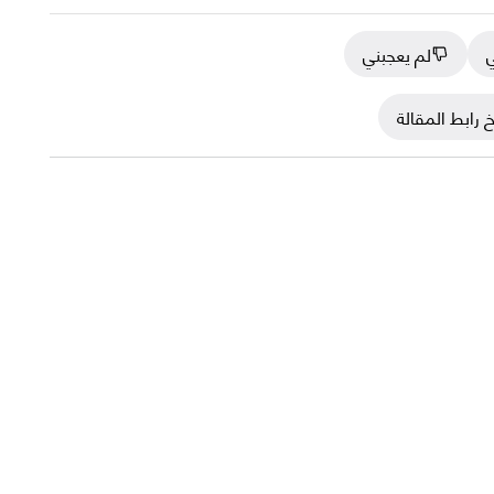
ي
لم يعجبني
 رابط المقالة