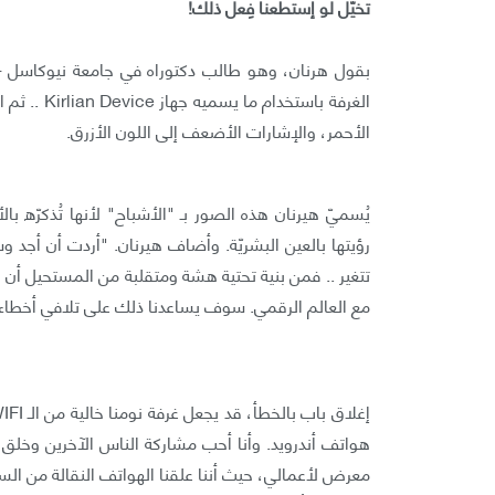
تخيّل لو إستطعنا فِعل ذلك!
بقول هرنان، وهو طالب دكتوراه في جامعة نيوكاسل - 
الغرفة باست
الأحمر، والإشارات الأضعف إلى اللون الأزرق.
يُسميّ هيرنان هذه الصور بـ "الأشباح" لأنها تُذكرّه 
رؤيتها بالعين البشريّة. وأضاف هيرنان. "أردت أن أجد 
تتغير .. فمن بنية تحتية هشة ومتقلبة من المستحيل أن ن
مع العالم الرقمي. سوف يساعدنا ذلك على تلافي أخطاء
هواتف أندرويد. وأنا أحب مشاركة الناس الآخرين وخلق 
معرض لأعمالي، حيث أننا علقنا الهواتف النقالة من ال