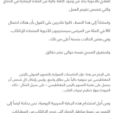
للعلاج بالأدوية بدلاً من وجود كثافة عالية من المادة الرمادية في الدماغ
والتي تتضمن تقييم العمل .
واستناداً إلى هذا النمط، كانوا قادريين على القول بأن هناك احتمال
80 في المئة من المرضى سيستجيبون للأدوية المضادة للإكتئاب،
وفي بعض الحالات بنسبة أعلى من تلك .
واستغرق المسح نفسه حوالى عشر دقائق.
على الرغم من هذا، فإن الماسحات الضوئية بالتصوير الضوئي بالرنين
المغناطيسي غير متوفرة حالياً على نطاق واسع، وليس بإمكان كل شخص أن
يحصل على تقنية التصوير بالرنين المغناطيسي – على سبيل المثال ، تلك
المزودة بجهاز تنظيم ضربات القلب .
ومن أجل استخدام هذه الرعاية السريرية اليومية، نحن بحاجة ايضاً إلى
التمييز بين نمط مناطق الدماغ التي تحدد الإكتئاب من اضطرابات