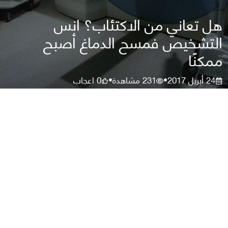
هل تعاني من الاكتئاب؟ انس
التشخيص فمسح الدماغ أصبح
ممكنًا
24 أبريل 2017
231
مشاهدة
0
اعجاب
•
•