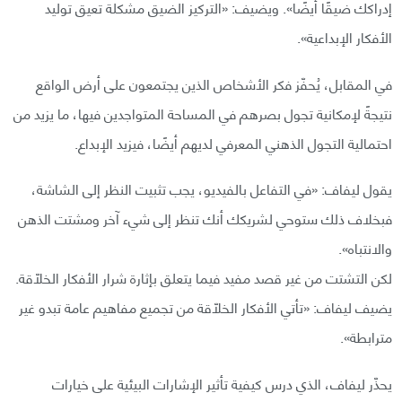
إدراكك ضيقًا أيضًا». ويضيف: «التركيز الضيق مشكلة تعيق توليد
الأفكار الإبداعية».
في المقابل، يُحفّز فكر الأشخاص الذين يجتمعون على أرض الواقع
نتيجةً لإمكانية تجول بصرهم في المساحة المتواجدين فيها، ما يزيد من
احتمالية التجول الذهني المعرفي لديهم أيضًا، فيزيد الإبداع.
يقول ليفاف: «في التفاعل بالفيديو، يجب تثبيت النظر إلى الشاشة،
فبخلاف ذلك ستوحي لشريكك أنك تنظر إلى شيء آخر ومشتت الذهن
والانتباه».
لكن التشتت من غير قصد مفيد فيما يتعلق بإثارة شرار الأفكار الخلّاقة.
يضيف ليفاف: «تأتي الأفكار الخلّاقة من تجميع مفاهيم عامة تبدو غير
مترابطة».
يحذّر ليفاف، الذي درس كيفية تأثير الإشارات البيئية على خيارات