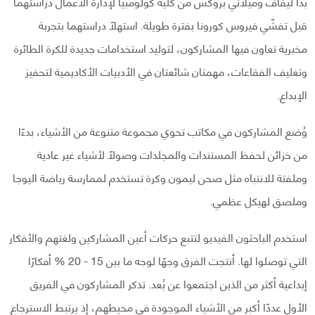
بدأ ليفاف وميلاني بروكس من كلية كولومبيا لإدارة الأعمال دراستهما
قبل تفشّي فيروس كورونا بفترة طويلة. استهلّا دراستهما بتجربة
مخبرية تعاون فيها المشاركون، لتوليد استخدامات جديدة للكرة الطائرة
وتغليف الفقاعات، مهمتان شائعتان في الأدبيات الأكاديمية لتحفيز
الإبداع.
وُضع المشاركون في مكاتب تحوي مجموعة متنوعة من الأشياء، بدءًا
من خزائن لحفظ المستندات والمجلدات وصولًا لأشياء غير عادية
وملفتة للانتباه مثل صحن ليمون وكرة تستخدم لممارسة رياضة اليوجا
وملصق لهيكل عظمي.
استخدم الباحثون الفيديو لتتبع حركات أعين المشاركين ولغتهم والأفكار
التي توصلوا لها. أنتجت الفرق وجهًا لوجه ما بين 15 - 20 % أفكارًا
إبداعية أكثر من الذين اجتمعوا عن بُعد. تذكر المشاركون في الفريق
الأول عددًا أكبر من الأشياء الموجودة في محيطهم، إذ يرتبط الاسترجاع