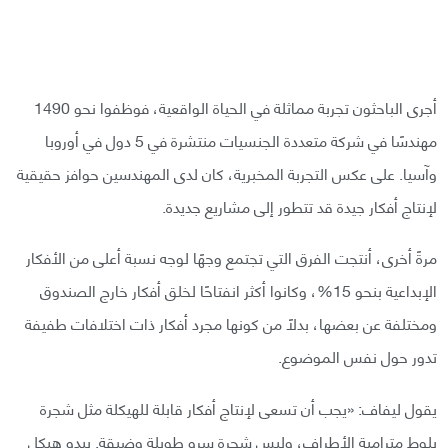
أجرى الباحثون تجربة مماثلة في الحياة الواقعية، فوظفوا نحو 1490
مهندسًا في شركة متعددة الجنسيات منتشرة في 5 دول في أوروبا
وآسيا. على عكس التجربة المخبرية، كان لدى المهندسين حوافز حقيقية
لإنتاج أفكار جيدة قد تتطور إلى مشاريع جديدة.
مرةً أخرى، أنتجت الفرق التي تجتمع وجهًا لوجه نسبة أعلى من الأفكار
الإبداعية بنحو 15%، وكانوا أكثر انفتاحًا لخلق أفكار خارج الصندوق
ومختلفة عن بعضها، بدلًا من كونها مجرد أفكار ذات اختلافات طفيفة
تدور حول نفس الموضوع.
يقول ليفاف: «يجب أن تسعى لإنتاج أفكار قابلة للهيكلة مثل شجرة
بلوط مترامية الأطراف، وليس شجرة سرو طويلة وضيقة. يبدو هيكل