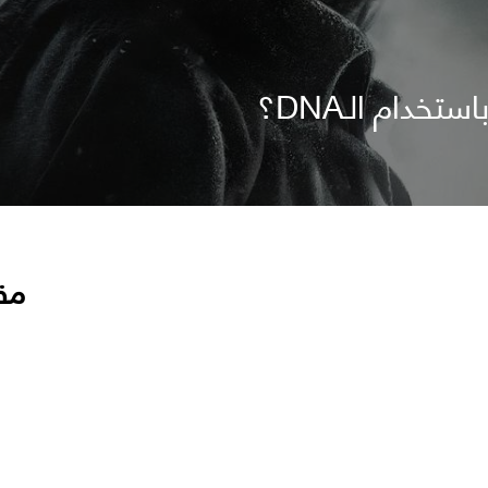
دام الـDNA؟
مق