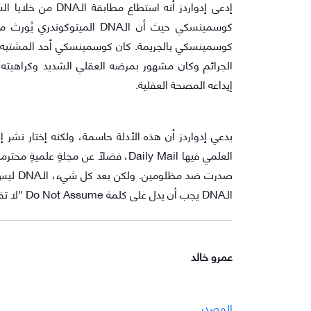
كوسمينسكي حيث أن الـDNA ال
كوسمينسكي بالجريمة. كان كوسمينسكي أحد المشتبه ب
الجرائم وكان مشهور بمرضه العقلي الشديد وكراهيته 
إيداعه المصحة العقلية.
يدعي إدواردز أن هذه الأدلة حاسمة، ولكنه إختار نشر
الـDNA يجب أن يدل على كلمة Do Not Assume "لا تفترض". "ليس الـDNA بالحتمية التي يظنها الناس".
عمرو خالد
المصدر