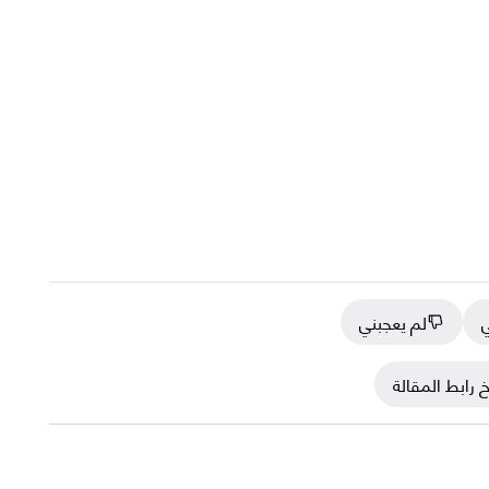
ي
لم يعجبني
 رابط المقالة