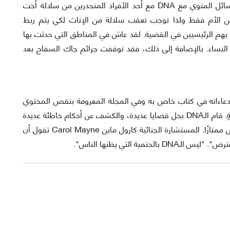
إدعى إدواردز أنه استطاع مطابقة الـDNA من خلايا السائل المنوي مع DNA مع أحد الأفراد المنحدرين من سلالة أخت
ميتوكوندري يُورث من الأم فقط ولذا توجب تعقب سلالة من الإناث لكي يتم ربط
هم الرئيسيين في القضية. لقد عاش في المناطق التي حدثت بها
النساء. بالإضافة إلى ذلك، فقد توقفت جرائم جاك السفاح بعد
 إدعاءاته في كتاب خاص به وفي المجلة المعروفة بنقص المحتوي
العلمي فيها Daily Mail، فضلًا عن مجلةٍ علميةٍ محترمةٍ. قام الـDNA بحل قضايا عديدة، والكشف عن أحكام خاطئة عديدة
صدرت ضد مظلومين. ولكن بعد كل شيء، الـDNA ليس ممتازًا. المستشارة الجنائية كارول ماين Carol Mayne تقول أن