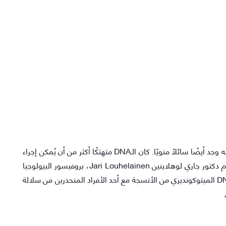
قام إدواردز بفحص الشال ولم يجد عليه دماءًا فقط ولكنه وجد أيضًا سائلًا منويًا. كان الـDNA متهتكًا أكثر من أن يُمكن إجراء
تحليل التراكيب المتكررة Microsatellite عليه، ولكن قام دكتور جاري لوهلاينين Jari Louhelainen، بروفيسور البيولوجيا
الجزيئية في جامعة ليفربول جون موريس، بمطابقة الـDNA الميتوكونديري من الأنسجة مع أحد الأفراد المنحدرين من سلالة