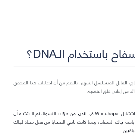
 باستخدام الـDNA؟
، القاتل المتسلسل الشهير. بالرغم من أن ادعاءات هذا المحقق
ائد من إعلان غلق القضية.
بين عامي 1888 و1891 تم قتل 11 إمرأة من منطقة وايتشابل Whitchapel في لندن. من هؤلاء النسوة، تم الاشتباه أن
 باسم جاك السفاح، بينما كانت باقي الضحايا من فعل مقلد لجاك
اقيين.