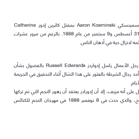
الادعاء الجديد هو وجود DNA يربط المتهم آرون كوسمينسكي Aaron Kosminski بمقتل كاثرين إدوز Catherine
Eddowes، إحدى النساء الخمسة، والتي توفيت بين 31 أغسطس و9 سبتمبر من عام 1888. بالرغم من مرور عشرات
مه لاتزال حية في أذهان الناس.
بعد مشاهدة فيلم "من الجحيم" "From Hell" شعر رجل الأعمال راسل إدواردز Russell Edwrards بالفضول بشأن
أحد رجال الشرطة بالعثور على هذا الشال أثناء التحقيق في الجريمة
يام.
لى أنه مزيف، إلا أن إدورادز يعتقد أن زهور النجم التي تم تركها
عليه كانت دليلًا غامضًا يحذر من الهجوم التالي للسفاح، والذي حدث في 8 نوفمبر 1888 في مهرجان النجم للكنائس