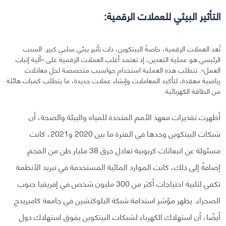
التأثير البيئي للعملات الرقمية:
تُعد العملات الرقمية، خاصةً البيتكوين، ذات تأثير بيئي سلبي كبير. السبب
الرئيسي هو عملية التعدين، إذ تعتمد أغلب العملات الرقمية على «آلية إثبات
العمل». تتطلب هذه العملية استخدام حواسيب متخصصة لحل معادلات
رياضية معقدة، لتأكيد المعاملات وإنشاء عملات جديدة، ما يتطلب كميات هائلة
من الطاقة الكهربائية.
أظهرت تقديرات معهد الأمم المتحدة للمياه والبيئة والصحة، أن
شبكات البيتكوين وحدها في الفترة ما بين 2020 و2021، كانت
مسئولة عن انبعاثات كربونية تعادل حرق 38 مليار طن من الفحم.
إضافةً إلى ذلك، كانت الموارد المائية المستخدمة في تبريد الأنظمة
تكفي لتلبية احتياجات أكثر من 300 مليون شخص في إفريقيا جنوب
الصحراء. يظهر مؤشر استدامة شبكة البلوكتشين في جامعة كامبريدج
أيضًا، أن استهلاك الكهرباء لشبكات البيتكوين يفوق استهلاك دول