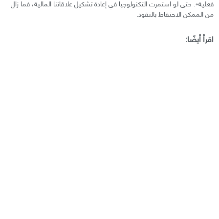
فعلية». حتى لو استمرت التكنولوجيا في إعادة تشكيل علاقاتنا المالية، فما زال
من الممكن الاحتفاظ بالنقود.
اقرأ أيضًا: