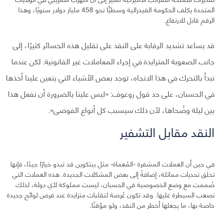
المتحدة يكلف الحكومة الفيدرالية وسطيًّا نحو 458 مليار دولار سنويًا، وهذا
الرقم قابل للارتفاع.
قد يساعد تشديد الرقابة على النقد على تقليل هذه الخسائر كثيرًا، إلى
جانب الصعوبة المتزايدة في إجراء المعاملات غير القانونية. لكن عندما
نبدأ بالتحرك في هذا الاتجاه، توجد بعض الأشياء التي يتعين علينا أخذها
في الحسبان، على حد قول روغوف: «ليس علينا بالضرورة أن نفعل هذا
بين ليلة وضُحاها، لأن ذلك سيسبب كل أنواع الفوضى».
النقد مقابل التشفير
في حين أن العملات المشفرة -المُعماة- مثل بيتكوين قد تبدو خيارًا جيدًا، فإنها
تخلق تحديات مماثلة، إضافةً إلى بعض المشكلات الجديدة. هذه العملات التي
صُممت مع وضع الخصوصية في الحسبان، ليست مملوكة لأي دولة، لذلك
تصعب السيطرة عليها. وقد تكون عُرضة لتقلبات متزايدة عند فرض لوائح جديدة
خاصة بها، ما يجعلها أخطر من النقد، ولو مؤقتًا.