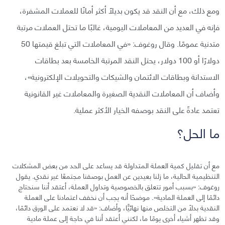
ومع ذلك، مع أن النقد قد يكون بديلًا أكثر أمانًا للعملات المشفرة،
فإنه في العديد من المعاملات اليومية، غالبًا ما تحتل العملات مرتبة
متدنية عمومًا. وقال روغوف: «في المعاملات التي تبلغ قيمتها 50
دولارًا أو 100 دولار، يحتل النقد المرتبة الخامسة بعد بطاقات
الاستدانة وبطاقات الائتمان والشيكات والتحويلات الإلكترونية»،
وأضاف أن المعاملات النقدية الصغيرة والمعاملات غير القانونية
تعتمد عادةً على النقد بوصفه الخيار الأكثر عملية.
ما الحل؟
مع أن تقليل كمية العملة المتداولة قد يساعد على الحد من بعض المشكلات
التنظيمية الحالية، ما زلنا بعيدين عن العمل بوصفنا مجتمعًا غير نقدي. يقول
روغوف: «بسبب أمور تتعلق بالخصوصية وتداول العملة، أعتقد أننا سنحتاج
دائمًا إلى العملة المادية». موضحًا أنه يجب أن نخفف اعتمادنا على العملة
النقدية بدلًا من التخلص منها نهائيًّا، وأضاف: «قد لا نعتمد على الورق دائمًا،
وقد تظهر أشياء أخرى يومًا ما، لكنني أعتقد أننا في حاجة إلى عملة مادية