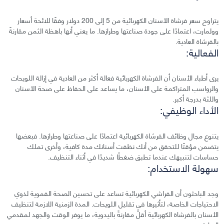
يتراوح سعر فرشاة الأسنان الكهربائية من 5 إلى 200 دولار وفقًا للائحة أسعار
وولمارت، اعتمادًا على جودة صناعتها وطرازها. ما يعني أنها باهظة الثمن مقارنةً
بالفرشاة العادية.
الفعالية:
يرى أطباء الأسنان أن الفرشاة الكهربائية فعالة أكثر من العادية في إزالة اللويحات
والرواسب المتراكمة على الأسنان، ما يساعد على الحفاظ على صحة الأسنان
واللثة بدرجة أكبر.
الأداء الوظيفي:
يتنوع مجال وظائف الفرشاة الكهربائية اعتمادًا على صناعتها وطرازها. فبعضها
يتضمن مؤقتًا للتحقق من أنك نظفت أسنانك مدة كافية، وأخرى تملك
حساسات لتنبيهك عندما تطبق ضغطًا شديدًا في أثناء التنظيف.
سهولة الاستخدام:
وجد الباحثون أن الفراشي الكهربائية تساعد على تحسين الصحة الفموية لذوي
الاحتياجات الخاصة، لتأثيرها في تقليل اللويحات. المدة الزمنية اللازمة لتنظيف
الأسنان بالفرشاة الكهربائية أقلّ مقارنةً باليدوية، ما يوفر الوقت والجهد لمقدمي