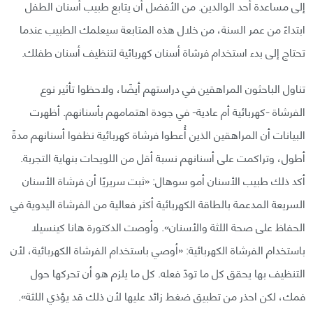
إلى مساعدة أحد الوالدين. من الأفضل أن يتابع طبيب أسنان الطفل
ابتداءً من عمر السنة، من خلال هذه المتابعة سيعلمك الطبيب عندما
تحتاج إلى بدء استخدام فرشاة أسنان كهربائية لتنظيف أسنان طفلك.
تناول الباحثون المراهقين في دراستهم أيضًا، ولاحظوا تأثير نوع
الفرشاة -كهربائية أم عادية- في جودة اهتمامهم بأسنانهم. أظهرت
البيانات أن المراهقين الذين أُعطوا فرشاة كهربائية نظفوا أسنانهم مدةً
أطول، وتراكمت على أسنانهم نسبة أقل من اللويحات بنهاية التجربة.
أكد ذلك طبيب الأسنان أمو سوهال: «ثبت سريريًا أن فرشاة الأسنان
السريعة المدعمة بالطاقة الكهربائية أكثر فعالية من الفرشاة اليدوية في
الحفاظ على صحة اللثة والأسنان». وأوصت الدكتورة هانا كينسيلا
باستخدام الفرشاة الكهربائية: «أوصي باستخدام الفرشاة الكهربائية، لأن
التنظيف بها يحقق كل ما تودّ فعله. كل ما يلزم هو أن تحركها حول
فمك، لكن احذر من تطبيق ضغط زائد عليها لأن ذلك قد يؤذي اللثة».