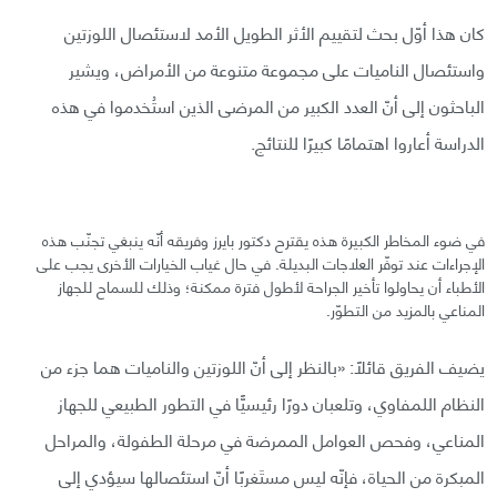
كان هذا أوّل بحث لتقييم الأثر الطويل الأمد لاستئصال اللوزتين
واستئصال الناميات على مجموعة متنوعة من الأمراض، ويشير
الباحثون إلى أنّ العدد الكبير من المرضى الذين استُخدموا في هذه
الدراسة أعاروا اهتمامًا كبيرًا للنتائج.
في ضوء المخاطر الكبيرة هذه يقترح دكتور بايرز وفريقه أنّه ينبغي تجنّب هذه
الإجراءات عند توفّر العلاجات البديلة. في حال غياب الخيارات الأخرى يجب على
الأطباء أن يحاولوا تأخير الجراحة لأطول فترة ممكنة؛ وذلك للسماح للجهاز
المناعي بالمزيد من التطوّر.
يضيف الفريق قائلًا: «بالنظر إلى أنّ اللوزتين والناميات هما جزء من
النظام اللمفاوي، وتلعبان دورًا رئيسيًّا في التطور الطبيعي للجهاز
المناعي، وفحص العوامل الممرضة في مرحلة الطفولة، والمراحل
المبكرة من الحياة، فإنّه ليس مستَغربًا أنّ استئصالها سيؤدي إلى