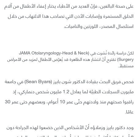
على صحة البالغين، فإنّ العديد من الأطباء يختار إعفاء الأطفال من آلام
الحلق المستمرة وإصابات الأذن التي تصاحب هذا الالتهاب من خلال
استئصال المصدر، اللوزتين والناميات.
لكنّ دراسة رائدة نُشرت في (JAMA Otolaryngology-Head & Neck
Surgery) تقترح أنّ انتشار هذه الظاهرة قد يُعرّض الأطفال لمزيد من الأمراض
مستقبلًا.
فحص فريق البحث بقيادة الدكتور شون بايرز (Sean Byars) في جامعة
ملبورن السجلات الطبيّة لما يعادل 1.2 مليون شخص دنماركي، إذ
راقبوا صحتهم منذ ولادتهم حتّى عمر 10 أعوام، وبعضهم حتى عمر 30
عامًا.
وجد دكتور بايرز وزملاؤه أنّ الأشخاص الذين خضعوا لهذه الجراحة دون
9 أعوام كانوا أكثر عُرضة للإصابة بأمراض الجهاز التنفسي العلوي