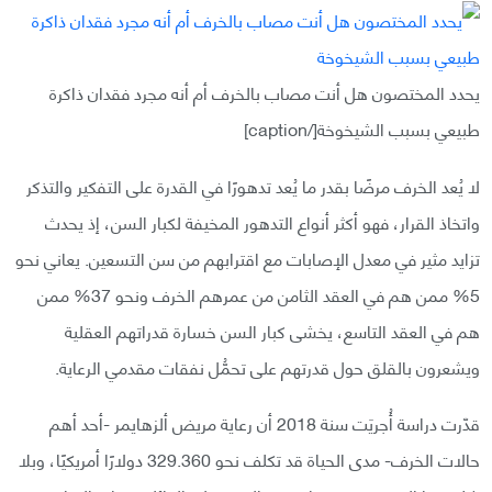
يحدد المختصون هل أنت مصاب بالخرف أم أنه مجرد فقدان ذاكرة
طبيعي بسبب الشيخوخة[/caption]
لا يُعد الخرف مرضًا بقدر ما يُعد تدهورًا في القدرة على التفكير والتذكر
واتخاذ القرار، فهو أكثر أنواع التدهور المخيفة لكبار السن، إذ يحدث
تزايد مثير في معدل الإصابات مع اقترابهم من سن التسعين. يعاني نحو
5% ممن هم في العقد الثامن من عمرهم الخرف ونحو 37% ممن
هم في العقد التاسع، يخشى كبار السن خسارة قدراتهم العقلية
ويشعرون بالقلق حول قدرتهم على تحمُّل نفقات مقدمي الرعاية.
قدّرت دراسة أُجريَت سنة 2018 أن رعاية مريض ألزهايمر -أحد أهم
حالات الخرف- مدى الحياة قد تكلف نحو 329.360 دولارًا أمريكيًا، وبلا