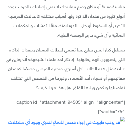
مناسبة معينة أو مكان وضع مفاتيحك لا يعني إصابتك بالخرف. توجد
أنواع كثيرة من فقدان الذاكرة ولها أسباب مختلفة كالحالات المرضية
الأخرى أو السقوط أو حتى الأدوية متضمنةً الأعشاب والمكملات
الغذائية وأي شيء خارج الوصفة الطبية.
يتساءل كبار السن بقلق عما يُسمى لحظات النسيان وفقدان الذاكرة
التي يتصورون أنهم يعانونها، إذ ذكر أحد علماء الشيخوخة أنه يعاين في
عيادته مثل هذه الحالات كل أسبوع، فيخبره المرضى قصصًا كفقدان
مفاتيحهم أو نسيان أحد الأسماء، وغيرها من القصص التي تختلف
تفاصيلها ويكمن وراءها القلق. هل هذا هو الخرف؟
[caption id="attachment_94505" align="aligncenter"
width="754"]