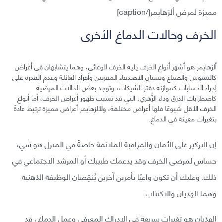
مميزة لمرض ألزهايمر[/caption]
الخرف وحالات الدماغ الأخرى
ألزهايمر هو أشهر أنواع الخرف يليه الخرف الوعائي، وهما يتشابهان في أعراض
كالتشوش والضياع ونسيان الأصدقاء المقربين وأفراد العائلة وعدم القدرة على
إجراء الحسابات كموازنة دفتر الشيكات، وتوجد بعض الحالات المرضية
كاضطرابات الدرق وداء الزُّهري، التي قد تسبب ظهور أعراض الخرف، أما أنواع
الخرف الأقل شيوعًا فلها أعراض مختلفة، ولألزهايمر أعراض مميزة ترتبط عادةً
بتغيرات معينة في الدماغ.
إن التركيز على الأمان والمراقبة الملائمة خاصةً في المنزل هو شيء
حساس لمرضى الخرف وقد يدعمك طبيبك أو المرشد الاجتماعي في
ذلك. وعليك أن تكون واعيًا بأمرين آخرين يُنقِصان الوظيفة الذهنية
وهما الهذيان والاكتئاب.
الهذيان هو تغيرات سريعة في الإدراك المعرفي وعمل الدماغ، قد