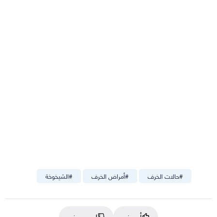
#
حالات الخرف
#
أمراض الخرف
#
الشيخوخة
أعجبني
لم يعجبني