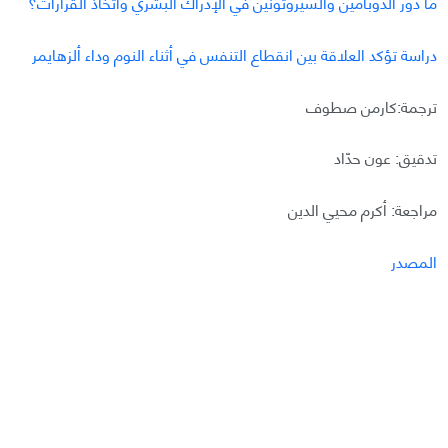
ما دور الدوبامين والسيروتونين في الإدراك البشري واتخاذ القرارات؟
دراسة تؤكد العلاقة بين انقطاع التنفس في أثناء النوم وداء ألزهايمر
ترجمة:كارمن صطوف
تدقيق: عون حدّاد
مراجعة: أكرم محيي الدين
المصدر