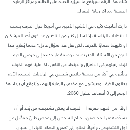
شك هذا الرقم سيرتفع ما سيزيد العبء على العائلة ومراكز الرعاية
الصحية ومراكز رعاية الفقراء.
دارت أحاديث كثيرة في الأشهر الأخيرة في أمريكا حول الخرف بسبب
الانتخابات الرئاسية، إذ تساءل كثير من الناخبين عن كون أحد المرشحَين
أو كليهما مصابًا بالخرف، لكن هل هذا سؤال عادل؟ عندما يُطرَح هذا
النوع من الأسئلة -الذي يضيف وصمة عار جديدة إلى مرضى الخرف-
تزداد رغبتهم في الانعزال والابتعاد عن الناس، لذا علينا فهم الخرف
وتأثيره في أكثر من خمسة ملايين شخص في الولايات المتحدة الآن،
يعانون الخرف ويعيشون مع مقدمي الرعاية إليهم، ويُتوقع أن يزداد هذا
الرقم إلى 3 أضعاف بحلول 2060.
أولًا، من المهم معرفة أن الخرف لا يمكن تشخيصه من بُعد أو أن
يشخّصه غير المختصين، يحتاج الشخص إلى فحص طبيّ مُفصَّل من
أجل التشخيص، وأحيانًا نحتاج إلى تصوير الدماغ. ثانيًا، إن نسيان