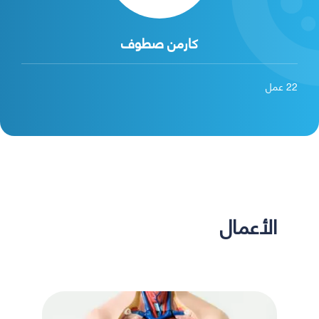
كارمن صطوف
22
عمل
الأعمال