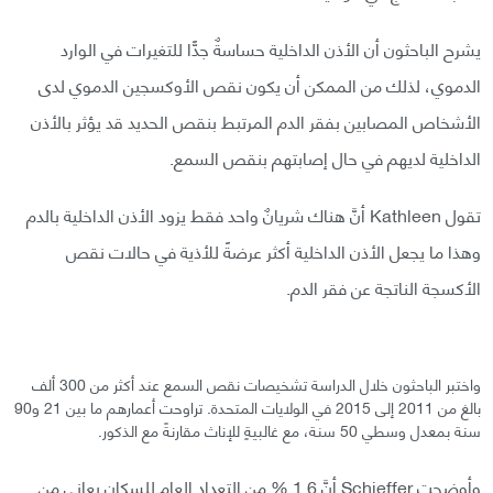
يشرح الباحثون أن الأذن الداخلية حساسةٌ جدًّا للتغيرات في الوارد
الدموي، لذلك من الممكن أن يكون نقص الأوكسجين الدموي لدى
الأشخاص المصابين بفقر الدم المرتبط بنقص الحديد قد يؤثر بالأذن
الداخلية لديهم في حال إصابتهم بنقص السمع.
تقول Kathleen أنَّ هناك شريانٌ واحد فقط يزود الأذن الداخلية بالدم
وهذا ما يجعل الأذن الداخلية أكثر عرضةً للأذية في حالات نقص
الأكسجة الناتجة عن فقر الدم.
واختبر الباحثون خلال الدراسة تشخيصات نقص السمع عند أكثر من 300 ألف
بالغ من 2011 إلى 2015 في الولايات المتحدة. تراوحت أعمارهم ما بين 21 و90
سنة بمعدل وسطي 50 سنة، مع غالبيةٍ للإناث مقارنةً مع الذكور.
وأوضحت Schieffer أنَّ 1.6 % من التعداد العام للسكان يعاني من