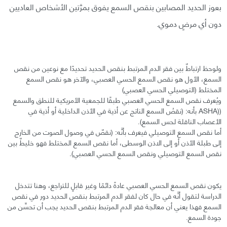
بعوز الحديد المصابين بنقص السمع يفوق بمرَّتين الأشخاص العاديين
دون أي مرضٍ دموي.
ولوحظ ارتباطٌ بين فقر الدم المرتبط بنقص الحديد تحديدًا مع نوعين من نقص
السمع، الأول هو نقص السمع الحسي العصبي، والآخر هو نقص السمع
المختلط (التوصيلي الحسي العصبي)
ويُعرف نقص السمع الحسي العصبي طبقًا للجمعية الأمريكية للنطق والسمع
((ASHA بأنه: (نقصُ السمع الناتج عن أذية في الأذن الداخلية أو أذية في
الأعصاب الناقلة لحس السمع).
أما نقص السمع التوصيلي فيعرف بأنَّه: (نقصٌ في وصول الصوت من الخارج
إلى طبلة الأذن أو إلى الاذن الوسطى، أما نقص السمع المختلط فهو خليطٌ بين
نقص السمع التوصيلي ونقص السمع الحسي العصبي).
يكون نقص السمع الحسي العصبي عادةً دائمًا وغير قابلٍ للتراجع، وهنا تتدخل
الدراسة لتقول أنَّه في حال كان لفقر الدم المرتبط بنقص الحديد دور في نقص
السمع فهذا يعني أن معالجة فقر الدم المرتبط بنقص الحديد يجب أن تحسِّن من
جودة السمع.