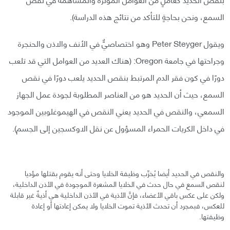
السمع، ونحن بحاجةٍ للتأكد من نتائج هذه الدراسة).
ويقول Peter Steyger وهو اختصاصيٌّ في الأنف والاذن والحنجرة
وجراحتها في جامعة Oregon: (هناك العديد من العوامل التي قد تلعب
دورًا في كون فقر الدم المرتبط بنقص الحديد يلعب دورًا في نقص
السمع، حيث أن الحديد هو من العناصر المطلوبة لجودة عمل الجهاز
السمعي، والنقص في الحديد يعني النقص في الهيموغلوبين الموجود
في داخل الكريات الحمراء المسؤول عن نقل الاوكسجين إلى الجسم).
والنقص في الحديد أيضا يُخرِّب وظيفة الخلايا وحتى أنه يقوم بقتلها مؤديا
لنقص السمع في حال حدث في الخلايا المشعرة الموجودة في الأذن الداخلية،
ولكن على عكس باقي الأعضاء، فإنَّ الأذية في الأذن الداخلية هي أذيةٌ غير قابلة
للعكس، فبمجرد أن تحدث الأذية تموت الخلايا ولا يمكن إعادتها أو إعادة
وظيفتها.