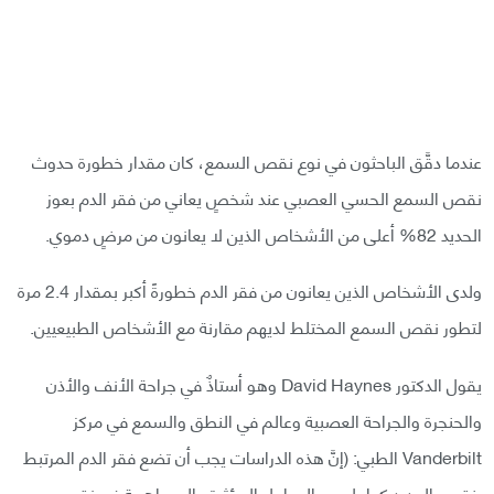
عندما دقَّق الباحثون في نوع نقص السمع، كان مقدار خطورة حدوث
نقص السمع الحسي العصبي عند شخصٍ يعاني من فقر الدم بعوز
الحديد 82% أعلى من الأشخاص الذين لا يعانون من مرضٍ دموي.
ولدى الأشخاص الذين يعانون من فقر الدم خطورةً أكبر بمقدار 2.4 مرة
لتطور نقص السمع المختلط لديهم مقارنة مع الأشخاص الطبيعيين.
يقول الدكتور David Haynes وهو أستاذٌ في جراحة الأنف والأذن
والحنجرة والجراحة العصبية وعالم في النطق والسمع في مركز
Vanderbilt الطبي: (إنَّ هذه الدراسات يجب أن تضع فقر الدم المرتبط
بنقص الحديد كعاملٍ من العوامل المؤثرة والمساهمة في نقص