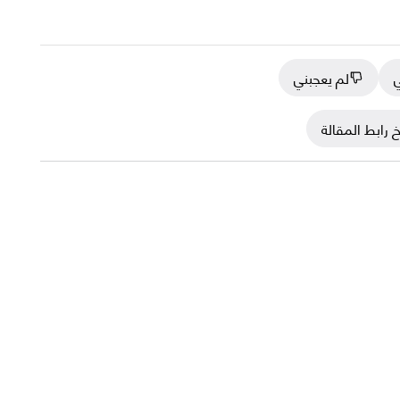
ي
لم يعجبني
 رابط المقالة