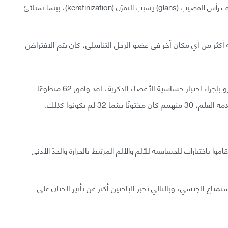
أولًا، كان هناك نظرية تقول أن إزالة الغلفة (foreskin) وكشف رأس القضيب (glans) يسبب التقرّن (keratinization)، بينما تمتلئئ
ية أكثر من أي مكان آخر في عضو الرجل التناسلي، كان يتم الافتراض
للتحقّق من ذلك، قام باحثون في جامعة كوين في أونتاريو بإجراء اختبار حساسية الأعضاء الذكرية، لقد وافق 62 متطوعًا
3 لم يكونوا كذلك.
 باختبارات للحساسية للألم والألم المرتبط بالحرارة والحدّ الأدنى
تاع الجنسي، وبالتالي تخبر الباحثين أكثر عن تأثير الختان على