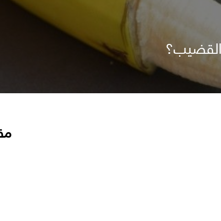
 القضيب؟
مق