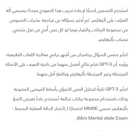
استُخدم التضمين لاحقًا لإعادة تدريب هذا النموذج مجددًا بمسمى آلة
التعرّف على ألزهايمر. ثم اُختبر بسؤاله عن مراجعة عشرات النصوص
من مجموعة البيانات والقرار فيما لو كل نص أُنتج من قبل شخصٍ
مصاب بألزهايمر.
اختُبر بنفس السؤال برنامجان من أشهر برامج معالجة اللغات الطبيعية،
ووُجد أن GPT-3 قدّم نتائج أفضل منهما من ناحية التعرف على الأمثلة
المرتبطة وغير المرتبطة بألزهايمر وبكلفةٍ أقل منهما.
اختُبر GPT-3 ثانيةً لتحليل النص التنبؤي بأنماط المرضى المتنوعة
وذلك باستخدام مجموعة بيانات شائعة تُستخدم عادةً لغرض التنبؤ
بألزهايمر تسمى MMSE اختصارًا لـ (اختبار الحالة العقلية البسيط -
Mini Mental state Exam).