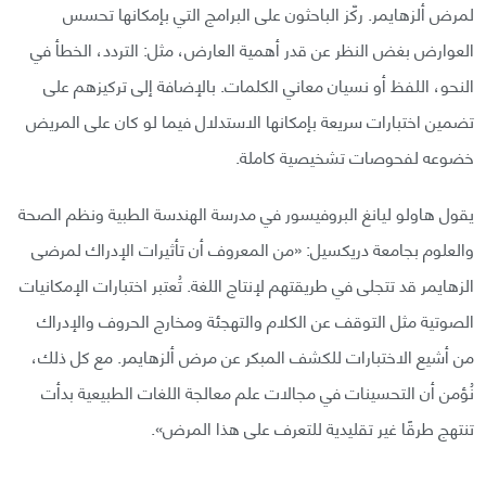
لمرض ألزهايمر. ركّز الباحثون على البرامج التي بإمكانها تحسس
العوارض بغض النظر عن قدر أهمية العارض، مثل: التردد، الخطأ في
النحو، اللفظ أو نسيان معاني الكلمات. بالإضافة إلى تركيزهم على
تضمين اختبارات سريعة بإمكانها الاستدلال فيما لو كان على المريض
خضوعه لفحوصات تشخيصية كاملة.
يقول هاولو ليانغ البروفيسور في مدرسة الهندسة الطبية ونظم الصحة
والعلوم بجامعة دريكسيل: «من المعروف أن تأثيرات الإدراك لمرضى
الزهايمر قد تتجلى في طريقتهم لإنتاج اللغة. تُعتبر اختبارات الإمكانيات
الصوتية مثل التوقف عن الكلام والتهجئة ومخارج الحروف والإدراك
من أشيع الاختبارات للكشف المبكر عن مرض ألزهايمر. مع كل ذلك،
نُؤمن أن التحسينات في مجالات علم معالجة اللغات الطبيعية بدأت
تنتهج طرقًا غير تقليدية للتعرف على هذا المرض».