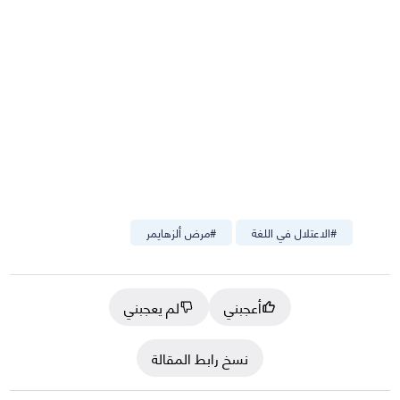
#
الاعتلال في اللغة
#
مرض ألزهايمر
أعجبني
لم يعجبني
نسخ رابط المقالة