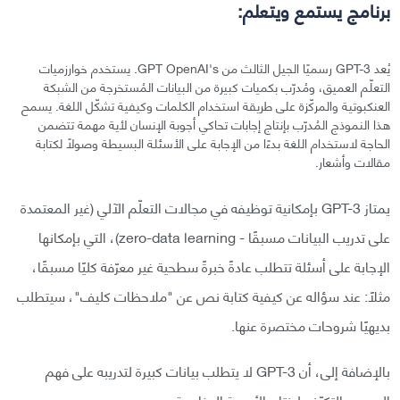
برنامج يستمع ويتعلم:
يُعد GPT-3 رسميًا الجيل الثالث من GPT OpenAI's. يستخدم خوارزميات
التعلّم العميق، ومُدرّب بكميات كبيرة من البيانات المُستخرجة من الشبكة
العنكبوتية والمركّزة على طريقة استخدام الكلمات وكيفية تشكّل اللغة. يسمح
هذا النموذج المُدرّب بإنتاج إجابات تحاكي أجوبة الإنسان لأية مهمة تتضمن
الحاجة لاستخدام اللغة بدءًا من الإجابة على الأسئلة البسيطة وصولًا لكتابة
مقالات وأشعار.
يمتاز GPT-3 بإمكانية توظيفه في مجالات التعلّم الآلي (غير المعتمدة
على تدريب البيانات مسبقًا - zero-data learning)، التي بإمكانها
الإجابة على أسئلة تتطلب عادةً خبرةً سطحية غير معرّفة كليًا مسبقًا،
مثلًا: عند سؤاله عن كيفية كتابة نص عن "ملاحظات كليف"، سيتطلب
بديهيًا شروحات مختصرة عنها.
بالإضافة إلى، أن GPT-3 لا يتطلب بيانات كبيرة لتدريبه على فهم
المرجع والتكيّف لإنتاج الأجوبة المناسبة.