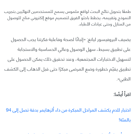
طمعًا بتحويل نتائج البحث لواقعٍ ملموس يسمح للمستخدمين النهائيين بتجريب
النموذج وتقييمه، يخطط باحثو الفريق لتصميم موقع إلكتروني متاح للوصول
من المنازل وحتى عيادات الأطباء.
يضيف البروفيسور ليانغ: «إثباتًا لصحة وفاعلية فكرتنا يجب الحصول
على تطبيق بسيط، سهل الوصول وعالي الحساسية والاستجابة
لتسهيل الاختبارات المجتمعية، وعند تحقيق ذلك يمكن الحصول على
تطبيق يقيّم خطورة وضع المرضى مبكرًا حتى قبل الذهاب إلى الكشف
الطبي».
اقرأ أيضًا:
اختبار للدم يكشف المراحل المبكرة من داء ألزهايمر بدقة تصل إلى 94
بالمئة!