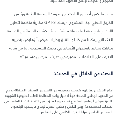
يقول فليكس أجبافور الباحث في مدرسة الهندسة الطبية ورئيس
الفريق البحثي لهذا المشروع: «يملك GPT-3 مقاربةً منظمة لتحليل
اللغة وإنتاجها، هذا ما يجعله مرشحًا واعدًا لكشف الخصائص الدقيقة
للغة، التي يمكننا من خلالها التنبؤ ببدايات مرض ألزهايمر، بتدريبه
ببيانات تساعد باستخراج الأنماط في حديث المستخدم، ما من شأنه
التعرف على العلامات المميزة في حديث المرضى مستقبلًا».
البحث عن الدلائل في الحديث:
اختبر الباحثون نظريتهم بتدريب مجموعة من النصوص الصوتية المنتقاة بدعم
من المعهد الوطني للصحة غايةً لاختبار برامج المعالجة للغات الطبيعية الشهيرة
للتنبؤ بمرض ألزهايمر. استطاع نموذجهم المدرّب من التقاط النقاط العلّامة في
الكلمات المستخدمة وبنى الجُمل ومعاني النص، لإنتاج مايسميه الباحثون
بالتضمين الخاص بمزايا التعرّف الكلامي على الزهايمر.