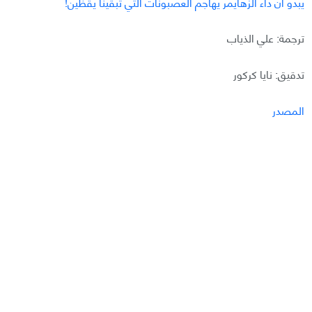
يبدو أن داء ألزهايمر يهاجم العصبونات التي تبقينا يقظين!
ترجمة: علي الذياب
تدقيق: نايا كركور
المصدر