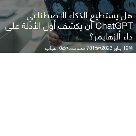
هل يستطيع الذكاء الاصطناعي
ChatGPT أن يكشف أول الأدلة على
داء ألزهايمر؟
19 يناير 2023
781
مشاهدة
0
اعجاب
•
•