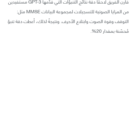
قارن الفريق لاحقًا دقة نتائج التنبؤات التي قدّمها GPT-3 مستفيدين
من المزايا الصوتية للتسجيلات لمجموعة البيانات MMSE مثل:
التوقف وقوة الصوت وابتلاع الأحرف. ونتيجةً لذلك، أعطت دقة تنبؤ
مُحسّنة بمقدار 20%.