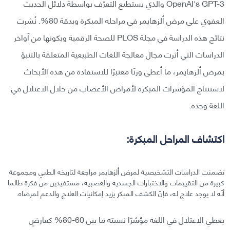
OpenAI's GPT-3 والذي يستطيع التعرّف بواسطة دلائل الحديث
العفوي على مرض ألزهايمر في مراحله المبكرة وبدقة 80%. نُشرت
نتائج هذه الدراسة في مجلة PLOS للصحة الرقمية وبكونها من آواخر
الدراسات التي أثرت مجال معالجة اللغات الطبيعية المتعلقة بالتنبؤ
بمرض ألزهايمر، ما أعطى وزنًا معتبرًا للاستفادة من هذه الأبحاث
لاستنتاج المؤشرات المبكرة لأمراض الأعصاب من خلال الاعتلال في
اللغة وحده.
اكتشاف المراحل المبكرة:
تضمنت الدراسات التشخيصية لمرض ألزهايمر مراجعة لتاريخه الطبي ومجموعة
كبيرة من التقييمات والاختبارات الجسدية والعصبية، مستفيدين من فكرة طالما
أنّه لا يوجد علاج له، فإنّ الكشف المبكر يزيد إمكانيات العلاج والدعم لمرضاه.
يعطي الاعتلال في اللغة مؤشرًا نسبته ما بين 60-80% كعارضٍ