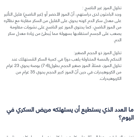
تناول الموز غير الناضج :
وجد الباحثون لدى دراستهم، أنّ الموز الأخضر أو (غير الناضح) قليل التأثير
على معدل سكر الدم كونه يحوي على القليل من السكر مقارنة مع نظائره
من الموز الناضج، كما يحتوي الموز غير الناضج على نشويات مقاومة
يصعب على الجسم استقلابها بسهولة مما يُبطئ من زيادة معدل سكر
الدم.
تناول الموز ذو الحجم الصغير:
التحكم بالحصة المتناولة يلعب دورًا في كمية السكر المًستهلك عند
تناول الموز، فمثلًا الموز صغير الحجم بطول(6-7) بوصة يحوي 23 غرام
من الكربوهيدرات في حين أنّ الموز كبير الحجم يحوي 35 غرام من
الكربوهيدرات.
ما العدد الذي يستطيع أن يستهلكه مريض السكري في
اليوم؟
تعتمد الإجابة عن هذا السؤال على كل فرد بشكل منفصل، سواء كان من ناحية