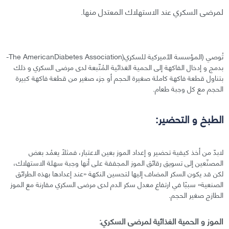
لمرضى السكري عند الاستهلاك المعتدل منها.
تُوصي (المؤسسة الأميركية للسكري(The AmericanDiabetes Association-
بدمج و إدخال الفاكهة إلى الحمية الغذائية المُتّبعة لدى مرضى السكري و ذلك
بتناول قطعة فاكهة كاملة صغيرة الحجم أو جزء صغير من قطعة فاكهة كبيرة
الحجم مع كل وجبة طعام.
الطبخ و التحضير:
لابدّ من أخذ كيفية تحضير و إعداد الموز بعين الاعتبار، فمثلًا يعمُد بعض
المصنّعين إلى تسويق رقائق الموز المجففة على أنها وجبة سهلة الاستهلاك،
لكن قد يكون السكر المضاف إليها لتحسين النكهة «عند إعدادها بهذه الطرائق
الصنعية» سببًا في ارتفاع معدل سكر الدم لدى مرضى السكري مقارنة مع الموز
الطازج صغير الحجم.
الموز و الحمية الغذائية لمرضى السكري: