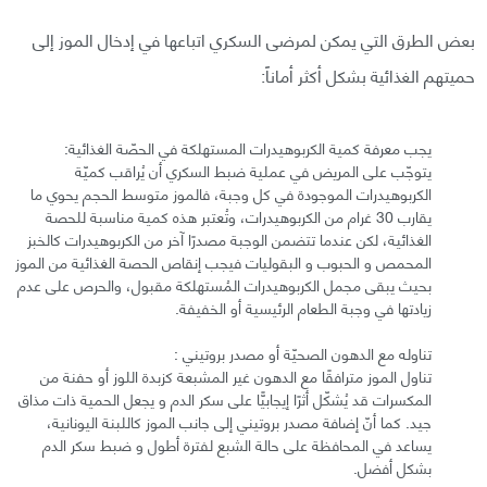
بعض الطرق التي يمكن لمرضى السكري اتباعها في إدخال الموز إلى
حميتهم الغذائية بشكل أكثر أماناً:
يجب معرفة كمية الكربوهيدرات المستهلكة في الحصّة الغذائية:
يتوجّب على المريض في عملية ضبط السكري أن يُراقب كميّة
الكربوهيدرات الموجودة في كل وجبة، فالموز متوسط الحجم يحوي ما
يقارب 30 غرام من الكربوهيدرات، وتُعتبر هذه كمية مناسبة للحصة
الغذائية، لكن عندما تتضمن الوجبة مصدرًا آخر من الكربوهيدرات كالخبز
المحمص و الحبوب و البقوليات فيجب إنقاص الحصة الغذائية من الموز
بحيث يبقى مجمل الكربوهيدرات المُستهلكة مقبول، والحرص على عدم
زيادتها في وجبة الطعام الرئيسية أو الخفيفة.
تناوله مع الدهون الصحيّة أو مصدر بروتيني :
تناول الموز مترافقًا مع الدهون غير المشبعة كزبدة اللوز أو حفنة من
المكسرات قد يُشكّل أثرًا إيجابيًّا على سكر الدم و يجعل الحمية ذات مذاق
جيد. كما أنّ إضافة مصدر بروتيني إلى جانب الموز كاللبنة اليونانية،
يساعد في المحافظة على حالة الشبع لفترة أطول و ضبط سكر الدم
بشكل أفضل.