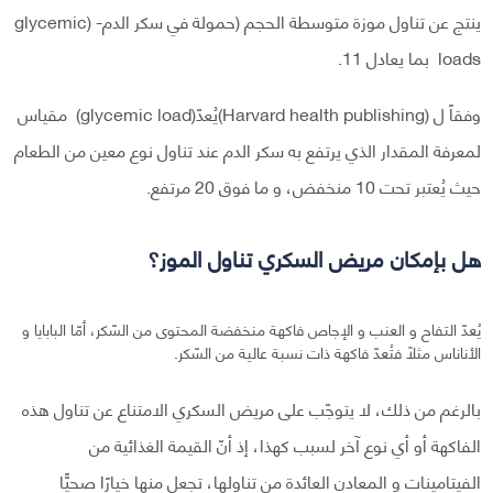
ينتج عن تناول موزة متوسطة الحجم (حمولة في سكر الدم- (glycemic
loads بما يعادل 11.
وفقاً ل (Harvard health publishing)يُعدّ(glycemic load) مقياس
لمعرفة المقدار الذي يرتفع به سكر الدم عند تناول نوع معين من الطعام
حيث يُعتبر تحت 10 منخفض، و ما فوق 20 مرتفع.
هل بإمكان مريض السكري تناول الموز؟
يُعدّ التفاح و العنب و الإجاص فاكهة منخفضة المحتوى من السّكر، أمّا البابايا و
الأناناس مثلًا فتُعدّ فاكهة ذات نسبة عالية من السّكر.
بالرغم من ذلك، لا يتوجّب على مريض السكري الامتناع عن تناول هذه
الفاكهة أو أي نوع آخر لسبب كهذا، إذ أنّ القيمة الغذائية من
الفيتامينات و المعادن العائدة من تناولها، تجعل منها خيارًا صحيًّا