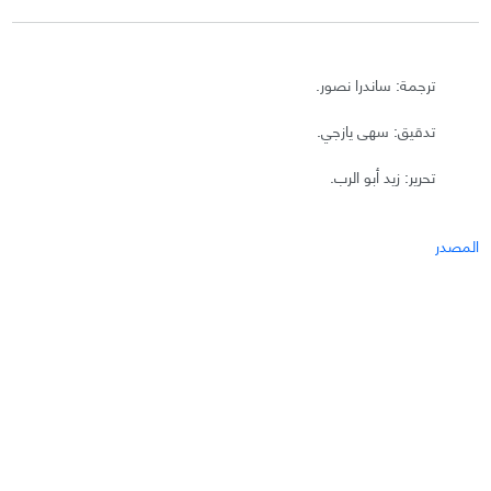
ترجمة: ساندرا نصور.
تدقيق: سهى يازجي.
تحرير: زيد أبو الرب.
المصدر