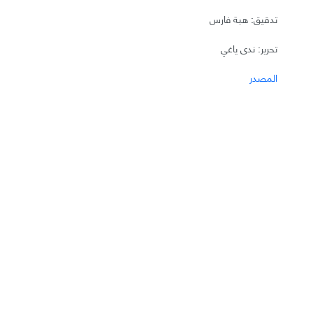
تدقيق: هبة فارس
تحرير: ندى ياغي
المصدر