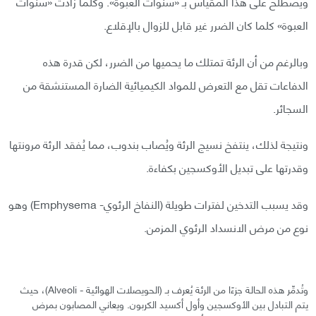
ويصطلح على هذا المقياس بـ «سنوات العبوة». وكلما زادت «سنوات
العبوة» كلما كان الضرر غير قابل للزوال بالإقلاع.
وبالرغم من أن الرئة تمتلك ما يحميها من الضرر، لكن قدرة هذه
الدفاعات تقل مع التعرض للمواد الكيميائية الضارة المستنشقة من
السجائر.
ونتيجة لذلك، ينتفخ نسيج الرئة ويُصاب بندوب، مما يُفقد الرئة مرونتها
وقدرتها على تبديل الأوكسجين بكفاءة.
وقد يسبب التدخين لفترات طويلة (النفاخ الرئوي- Emphysema) وهو
نوع من مرض الانسداد الرئوي المزمن.
وتُدمِّر هذه الحالة جزءًا من الرئة يُعرف بـ (الحويصلات الهوائية - Alveoli)، حيث
يتم التبادل بين الأوكسجين وأول أكسيد الكربون. ويعاني المصابون بمرض