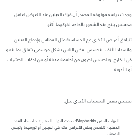
وجدت دراسة موثوقة المصدر أن فرك العينين عند التعرض لعامل
محسس ينتج عنه الشعور بالحاجة لفركهما أكثر.
تترافق أعراض الأخرى مع الحساسية مثل العطاس وإدماع العينين
وانسداد الأنف. يتحسس بعض الناس بشكل موسمي يتعلق بما ينمو
في الخارج. ويتحسس آخرون من أطعمة معينة أو من لدغات الحشرات
أو الأدوية.
تتضمن بعض المسببات الأخرى مثل:
التهاب الجفن Blepharitis: يحدث التهاب الجفن عند انسداد الغدد
الدهنية. تتضمن بعض الأعراض حكة في العينين أو تورمهما وتيبس
الرموش.