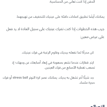
الحقن إذا كنت تعاني من الحساسية.
يمكنك أيضًا تطبيق كمادات دافئة على عينيك للتخفيف من تهيجهما.
جرب هذه الخطوات إذا كنت تفرك عينيك على سبيل العادة لا رد فعل
على عرض معين:
كن مدركًا لما تفعله بيديك وقاوم الرغبة في فرك عينيك.
ارتدِ قفازات عندما تشعر بصعوبة في إبعاد أصابعك عن وجهك؛ إذ
تصعب تغطية الأصابع من فرك العينين.
جد شيئًا آخر تشغل به يديك. يمكنك عصر كرة التوتر stress ball أو فرك
حجرة ملساء.
النصائح