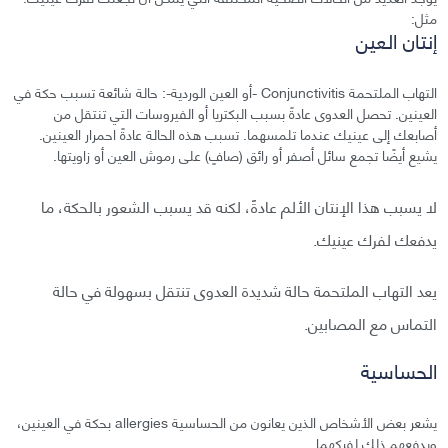
مثل:
إنتان العين
التهاب الملتحمة Conjunctivitis -أو العين الوردية-: حالة شائعة تسبب حكة في
العينين. تحصل العدوى عادةً بسبب البكتريا أو الفيروسات التي تنتقل من
أصابعك إلى عينيك عندما تلمسهما. تسبب هذه الحالة عادةً احمرار العينين.
يشيع أيضًا تجمع سائل أصفر أو رائق (صافٍ) على رموش العين أو زاويتها.
لا يسبب هذا الإنتان الألم عادةً، لكنه قد يسبب الشعور بالحكة، ما
يدفعك لفرك عينيك.
يعد التهاب الملتحمة حالة شديدة العدوى تنتقل بسهولة في حالة
التماس مع المصابين.
الحساسية
يشعر بعض الأشخاص الذين يعانون من الحساسية allergies بحكة في العينين،
ويدفعهم ذلك لفركهما.