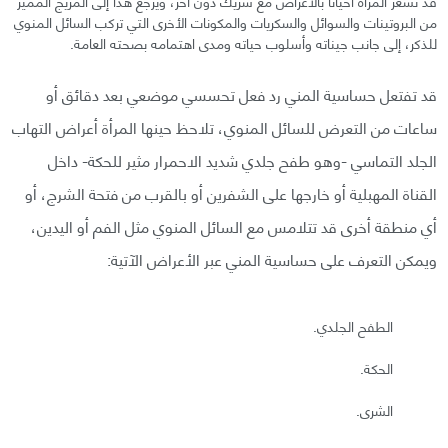
قد تشعر المرأة أحيانًا بالأعراض مع شريك دون آخر، ويرجع هذا إلى المزيج المميز
من البروتينات والسوائل والسكريات والمكونات الأخرى التي تركب السائل المنوي
للذكر، إلى جانب جيناته وأسلوب حياته ومدى اهتمامه بصحته العامة.
قد تفتعل حساسية المني رد فعل تحسسي موضعي بعد دقائق أو
ساعات من التعرض للسائل المنوي، تلاحظ حينها المرأة أعراض التهاب
الجلد التماسي -وهو طفح جلدي شديد الاحمرار مثير للحكة- داخل
القناة المهبلية أو خارجها على الشفرين أو بالقرب من فتحة الشرج، أو
أي منطقة أخرى قد تتلامس مع السائل المنوي مثل الفم أو اليدين،
ويمكن التعرف على حساسية المني عبر الأعراض الآتية:
الطفح الجلدي.
الحكة.
الشرى.