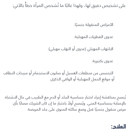
على تشخيص دقيق لها، ولهذا غالبًا ما تُشخص المرأة خطأً بالآتي:
الأمراض المنقولة جنسيًا.
عدوى الفطريات المهبلية.
الالتهاب المهبلي (عدوى أو التهاب مهبلي).
عدوى بكتيرية.
التحسس من منظفات الغسيل أو صابون الاستحمام أو مبيدات النطاف
أو موانع الحمل المهبلية أو الواقي الذكري.
يُنصح بمناقشة إجراء اختبار حساسية الجلد أو الدم مع الطبيب في حال الاشتباه
بالإصابة بحساسية المني. ويُنصح أولًا باختبار ما إن كان الشريك مصابًا بأي
مرض منقول جنسيًا قبل وضع سائله المنوي على جلد المريضة.
العلاج: