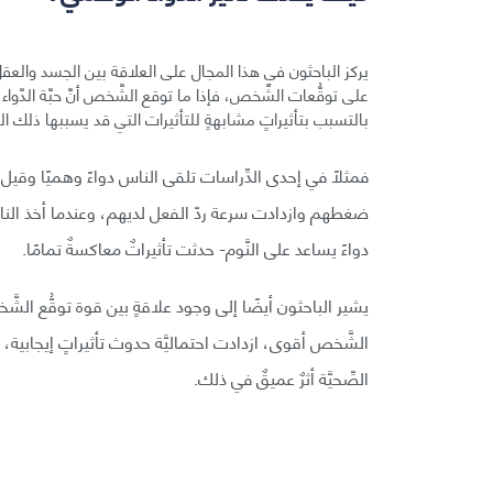
يركز الباحثون في هذا المجال على العلاقة بين الجسد والعقل، فوا
على توقُّعات الشَّخص، فإذا ما توقع الشَّخص أنَّ حبَّة الد
بالتسبب بتأثيراتٍ مشابهةٍ للتأثيرات التي قد يسببها ذلك الدَّ
فمثلًا في إحدى الدِّراسات تلقى الناس دواءً وهميًا وقيل لهم
ضغطهم وازدادت سرعة ردّ الفعل لديهم، وعندما أخذ الناس 
دواءً يساعد على النَّوم- حدثت تأثيراتٌ معاكسةٌ تمامًا.
يشير الباحثون أيضًا إلى وجود علاقةٍ بين قوة توقُّع الشّ
الشَّخص أقوى، ازدادت احتماليَّة حدوث تأثيراتٍ إيجابية، و
الصِّحيَّة أثرٌ عميقٌ في ذلك.