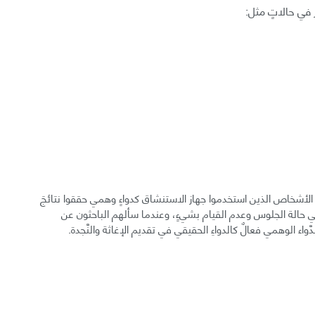
ِر في حالاتٍ مثل:
َّ الأشخاص الذين استخدموا جهاز الاستنشاق كدواءٍ وهمي حققوا نتائجَ
 حالة الجلوس وعدم القيام بشيءٍ، وعندما سألهم الباحثون عن
واء الوهمي فعالٌ كالدواءِ الحقيقي في تقديم الإغاثة والنَّجدة.