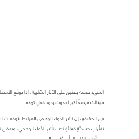
الشيء نفسه ينطبق على الآثار السَّلبية، إذا توقَّع الأشخاص أ
فهنالك فرصةٌ أكبر لحدوث ردود فعلٍ كهذه.
في الحقيقةِ، إنَّ تأثير الدَّواء الوهمي المرتبطِ بتوقعاتِ 
تغيُّراتٍ جسديَّةٍ فعليًّةٍ تحت تأثيرِ الدَّواء الوهمي، وبعض 
مسكِّنات الألم الطَّبيعيَّة في الجسم.