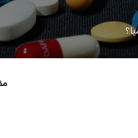
يا؟
مق