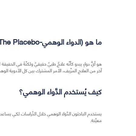
ما هو (الدواء الوهمي-The Placebo)؟
هو أيُّ دواءٍ يبدو كأنَّه علاجٌ طبيٌ حقيقيٌ ولكنَّهُ في الحقيق
آخر من العلاج المزَّيف، الأمر المشترك بين كل الأدوية الوهميَّة
كيف يُستخدم الدَّواء الوهمي؟
يستخدم الباحثون الدَّواءَ الوهمي خلال الدِّراسات لكي يساعدهم 
معيَّنة.