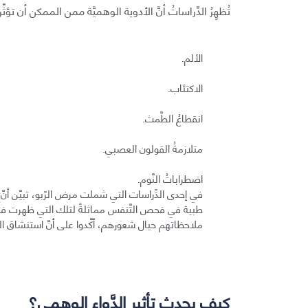
تُظهِرُ الدِّراساتُ أنَّ الأدوية الوهميَّة ممن الممكن أن تؤثّ
الألم.
الاكتئاب.
انقطاعُ الطَّمث.
متلازمةُ القولون العصبي.
اضطراباتُ النَّوم.
في إحدى الدِّراسات التي شملت مرض الرّبو، تبيَّن أن
طبية في فحص التَّنفس مماثلةً لتلك التي ظهرت في
ملاحظاتهم حيال شعورهم، أكَّدوا على أنَّ استنشاق الدَّ
كيف يحدث تأثير الدَّواء الوهمي؟