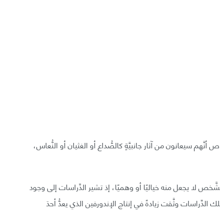
نَّهم سيعانون من آثار جانبيَّةٍ كالصُّداع أو الغثيان أو النُّعاس،
الشَّخص لا يجعل منه خياليًا أو وهميًا، إذ تشير الدِّراسات إلى وجود
تلك الدِّراسات وثَّقت زيادةً في إنتاج الإندورفين الذي يعدُّ أحدَ