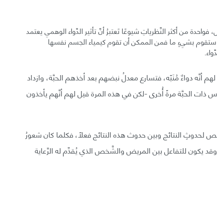
حدة من أكثر النَّظرياتِ شيوعًا تَعتبرُ أنَّ تأثير الدَّواء الوهمي يعتمد
َّواء ستقوم بشيءٍ ما فمن الممكن أن تقوم كيمياء الجسم نفسها
واء.
 أنَّه دواءٌ مُنَبّه، فتسارع معدلُ نبضهم بعد أخذهم الحبَّة، وازداد
ذات الحبَّة مرةً أُخرى -لكن في هذه المرة قيل لهم أنَّهم يأخذون
َخص لحدوثِ النتائج وبين حدوث هذه النتائج فعلًا، فكلما كان شعورُ
قد يكون للتفاعل بين المريض والشَّخص الذي يُقدِّم له الرِّعاية