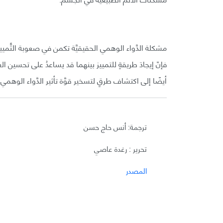
مشكلة الدَّواء الوهمي الحقيقيَّة تكمن في صعوبة التًّمييز بي
فإنّ إيجادَ طريقةٍ للتمييز بينهما قد يساعدُ على تحسين ا
أيضًا إلى اكتشاف طرقٍ لتسخير قوَّة تأثير الدَّواء الوهم
ترجمة: أنس حاج حسن
تحرير : رغدة عاصي
المصدر