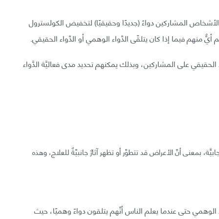
لأشخاص المشاركين دواءً (جديدًا وحقيقيًا) لتخفيض الكولسترول
يٌّ منهم فيما إذا كان يتلقّى الدَّواء الوهمي أو الدَّواء الحقيقي.
َواء الحقيقي على المشاركين، وبذلك يمكنهم تحديد مدى فعاليَّة الدَّواء
ة، بمعنى أنَّ الأعراض قد تتطوَّر أو تظهر آثارٌ جانبيَّةٌ للعلاج، وهذه
وهمي حتى عندما يعلم الناس أنَّهم يتلقون دواءً وهميًا، حيث