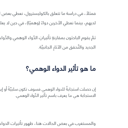
فمثلًا، في دراسة ما تتعلق بالكوليسترول، نعطي بعض ا
لديهم، بينما نعطي الأخرين دواءً (وهميًا)، في حين لا يعلم أ
ثمَّ يقوم الباحثون بمقارنةِ تأثيراتِ الدَّواء الوهمي والدّ
الجديد والتَّحقق من الآثارِ الجانبيَّة.
ما هو تأثير الدواء الوهمي؟
إن حصلت استجابةٌ للدواء الوهمي فسوف تكون سلبيَّةً أو إيجابيًّ
الاستجابة هي ما يعرف باسم تأثير الدَّواء الوهمي.
والمستغرب في بعض الحالات هنا، ظهور تأثيرات الدواء ال