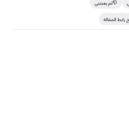
ي
لم يعجبني
 رابط المقالة