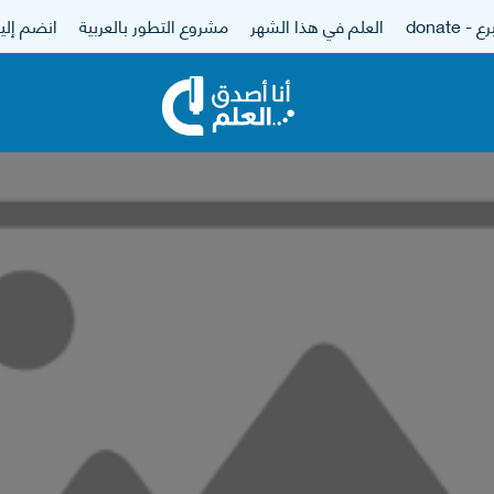
 - donate
العلم في هذا الشهر
مشروع التطور بالعربية
انضم إلين