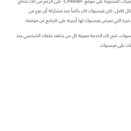
لطالما كانت ميزة (من زار ملفك الشخصي) إحدى أكثر الميزات المحبوبة على موقع -Linkedln- على الرغم من أنك تحتاج
بشكل كامل، لكن فيسبوك كان دائماً ضد مشاركة أي نوع من
خيرة التي تعرض فيسبوك لها أجبرته على التراجع عن موقفه.
سبوك، تتيح لك الخدمة معرفة كل من شاهد ملفك الشخصي منذ
اتك على فيسبوك.