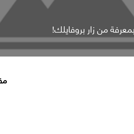
معرفة من زار بروفايلك!
مق