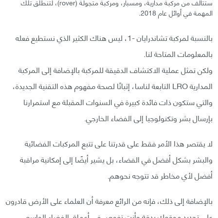
ستتألف من مركبة مدارية، ومسبار، ومركبة متجولة (rover)، لتنطلق تلك
المهمة في أوائل عام 2018.
بالنسبة لمركبة تشاندرايان -1، ليس هناك الكثير الذي نستطيع فعله
بالمعلومات المتاحة لنا.
ولكن تمثل عملية الاكتشاف الدقيقة للمركبة بالإضافة إلى المركبة
المدارية LRO التابعة لناسا، إثباتًا لصحة مفهوم هذه التقنية الجديدة،
والتي ستكون ذات فائدة كبيرة في السنوات المقبلة مع استمرارنا
بإرسال بشر وتكنولوجيا إلى الفضاء الخارجي.
لا يقتصر هذا الأمر فقط على قدرتنا على تتبع المركبات الفضائية
والبشر بشكل أفضل في الفضاء، بل يشير أيضًا إلى إمكانية مراقبة
أفضل لأي مخاطر قد تتوجه نحوهم.
بالإضافة إلى ذلك، فإنه من الرائع معرفة أن العلماء على الأرض قادرون
على تحديد موقعك بدقة وأنت تغوص في أعماق الفضاء الواسع