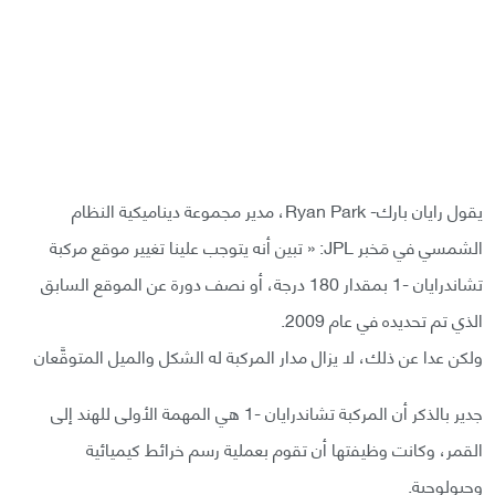
يقول رايان بارك- Ryan Park، مدير مجموعة ديناميكية النظام
الشمسي في مَخبر JPL: « تبين أنه يتوجب علينا تغيير موقع مركبة
تشاندرايان -1 بمقدار 180 درجة، أو نصف دورة عن الموقع السابق
الذي تم تحديده في عام 2009.
ولكن عدا عن ذلك، لا يزال مدار المركبة له الشكل والميل المتوقَّعان
جدير بالذكر أن المركبة تشاندرايان -1 هي المهمة الأولى للهند إلى
القمر، وكانت وظيفتها أن تقوم بعملية رسم خرائط كيميائية
وجيولوجية.