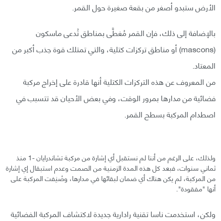
الأرض ستبدو أصغر من بقعة صغيرة حول القمر.
بالإضافة إلى ذلك، فإن القمر مُغطَّى بمناطق تُدعى ماسكون
(mascons) أو مناطق تركزات كتلية، والتي تمتلك قوة جذب أكبر من
المعتاد.
من المعروف عن هذه التركزات الكتلية أنها قادرة على إخراج مركبة
فضائية من مدارها بمرور الوقت، وفي بعض الأحيان قد تتسبب في
اصطدام المركبة بسطح القمر.
ولذلك، على الرغم من أننا لم نستقبل أي إشارة من مركبة تشاندرايان -1 منذ
ثماني سنوات، فبعد كل هذه المدة الزمنية من الصمت وعدم استبقال إي إشارة
من المركبة، لم يكن هناك أي ضمان لبقائها في مدارها، وصُنِفت المركبة على
أنها "مفقودة".
ولكن، استخدمت ناسا تقنية رادارية جديدة لاكتشاف المركبة الفضائية