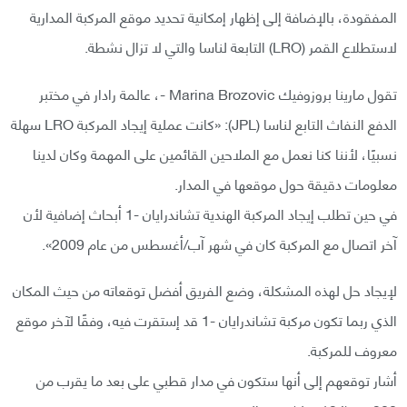
المفقودة، بالإضافة إلى إظهار إمكانية تحديد موقع المركبة المدارية
لاستطلاع القمر (LRO) التابعة لناسا والتي لا تزال نشطة.
تقول مارينا بروزوفيك Marina Brozovic -، عالمة رادار في مختبر
الدفع النفاث التابع لناسا (JPL): «كانت عملية إيجاد المركبة LRO سهلة
نسبيًا، لأننا كنا نعمل مع الملاحين القائمين على المهمة وكان لدينا
معلومات دقيقة حول موقعها في المدار.
في حين تطلب إيجاد المركبة الهندية تشاندرايان -1 أبحاث إضافية لأن
آخر اتصال مع المركبة كان في شهر آب/أغسطس من عام 2009».
لإيجاد حل لهذه المشكلة، وضع الفريق أفضل توقعاته من حيث المكان
الذي ربما تكون مركبة تشاندرايان -1 قد إستقرت فيه، وفقًا لآخر موقع
معروف للمركبة.
أشار توقعهم إلى أنها ستكون في مدار قطبي على بعد ما يقرب من