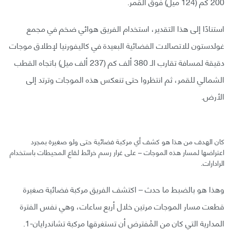
200 كم (124 ميل) فوق القمر.
استنادًا إلى هذا التقدير، استخدام الفريق هوائي ضخم في مجمع
غولدستون للاتصالات الفضائية البعيدة في كاليفورنيا لإطلاق موجات
دقيقة لمسافة تقارب الـ 380 ألف كم (237 ألف ميل) باتجاه القطب
الشمالي للقمر، ثم انتظروا حتى تنعكس هذه الموجات وترتد إلى
الأرض.
كان الهدف من هذا هو كشف أي مركبة فضائية حتى ولو صغيرة بمجرد
اعتراضها لمسار هذه الموجات – على غرار رسم خرائط لقاع المحيطات باستخدام
الرادارات.
وهذا هو بالضبط ما حدث – اكتشف الفريق مركبة فضائية صغيرة
قطعت مسار الموجات مرتين خلال أربع ساعات، وهي نفس الفترة
المدارية التي كان من المُفترض أن تستغرقها مركبة تشاندرايان-1.