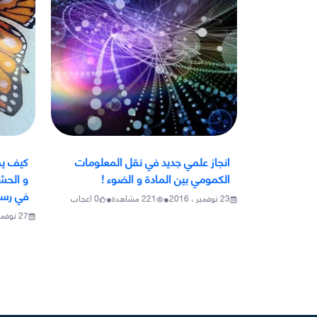
انجاز علمي جديد في نقل المعلومات
كيف يم
الكمومي بين المادة و الضوء !
و الحش
في رسم
•
•
23 نوفمبر ، 2016
221
مشاهدة
0
اعجاب
27 نوفمبر ، 2016