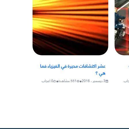
عشر اكتشافات محيرة في الفيزياء فما
هي ؟
•
•
جاب
3 ديسمبر ، 2016
551
مشاهدة
0
اعجاب