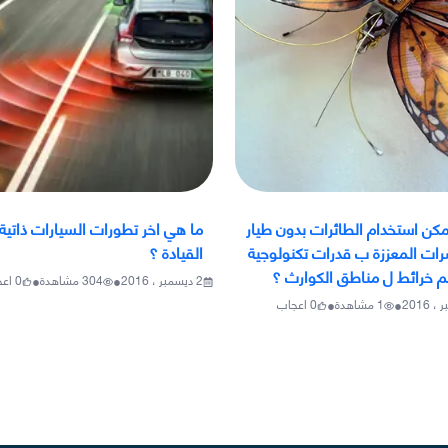
كن استخدام الطائرات بدون طيار
ما هي اخر تطورات السيارات ذاتية
رات المعززة ب قدرات تكنولوجية
القيادة ؟
 خرائط ل مناطق الكوارث ؟
•
•
2 ديسمبر ، 2016
304
مشاهدة
0
اع
•
•
1
مشاهدة
0
اعجاب