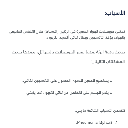
الأسباب:
تمتلئ حويصلات الهواء الصغيرة في الرئتين (الأسناخ) خلال التنفس الطبيعي
بالهواء، يؤخذ الأكسجين ويطرَد ثنائي أكسيد الكربون.
تحدث وذمة الرئة عندما تغمَر الحويصلات بالسوائل، وعندها تحدث
المشكلتان التاليتان:
لا يستطيع المجرى الدموي الحصول على الأكسجين الكافي.
لا يقدر الجسم على التخلص من ثنائي الكربون كما ينبغي.
تتضمن الأسباب الشائعة ما يلي:
ذات الرئة Pneumonia.