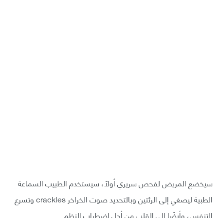
سيخضع المريض لفحص سريري أولًا، سيستخدم الطبيب السماعة
الطبية ليصغي إلى الرئتين وبالتحديد صوت الخراخر crackles وتسرع
التنفس، وأيضًا إلى القلب من أجل اضطراب النظم.