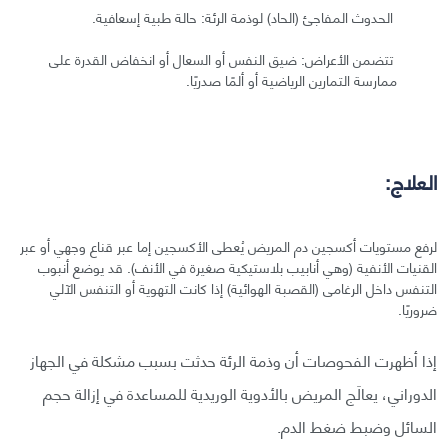
الحدوث المفاجئ (الحاد) لوذمة الرئة: حالة طبية إسعافية.
تتضمن الأعراض: ضيق النفس أو السعال أو انخفاض القدرة على
ممارسة التمارين الرياضية أو ألمًا صدريًا.
العلاج:
لرفع مستويات أكسجين دم المريض يُعطى الأكسجين إما عبر قناع وجهي أو عبر
القنيات الأنفية (وهي أنابيب بلاستيكية صغيرة في الأنف). قد يوضع أنبوب
التنفس داخل الرغامى (القصبة الهوائية) إذا كانت التهوية أو التنفس الآلي
ضروريًا.
إذا أظهرت الفحوصات أن وذمة الرئة حدثت بسبب مشكلة في الجهاز
الدوراني، يعالَج المريض بالأدوية الوريدية للمساعدة في إزالة حجم
السائل وضبط ضغط الدم.