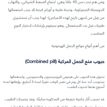
ومن هم تحت سن 40 عامًا وهي: ارتفاع الضغط الشرياني، والتهاب
الحويصلة الصفراوية، وذبحة قلبية و أورام كبدية (لا يجب استعمالها
من قِبل من لديهن تاريخ لهذه الأمراض)؛ لهذا يجب أن تستشيري
طبيبك قبل بدء الاستعمال، وهو سيقوم بإرشادك لاختيار النوع
المناسب.
من أهم أنواع موانع الحمل الهرمونية
حبوب منع الحمل المركبة (Combined pill)
تحتوي هذه الحبوب على هرموني البروجيسترون والاستروجين، واستعمالها
يستوجب أخذ حبة كل يوم في نفس الوقت تقريبًا لمدة 3 أسابيع، وإيقافها لمدة
أسبوع بعدها لحدوث الطمث.
قد تسبب آثار جانبية خفيفة من المذكورة سابقًا، وقد ينصحك الطبيب
بعدم استعمال هذه الوسيلة إن كنت معرضة للآثار الجانبية الخطرة