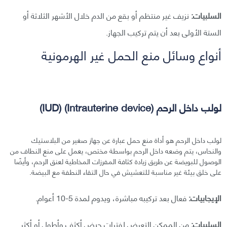
السلبيات:
نزيف غير منتظم أو بقع من الدم خلال الأشهر الثلاثة أو
الستة الأولى بعد أن يتم تركيب الجهاز.
أنواع وسائل منع الحمل غير الهرمونية
لولب داخل الرحم (Intrauterine device) (IUD)
لولب داخل الرحم هو أداة منع حمل عبارة عن جهاز صغير من البلاستيك
والنحاس، يتم وضعه داخل الرحم بواسطة مختص، يعمل على منع النطاف من
الوصول للبويضة عن طريق زيادة كثافة المفرزات المخاطية لعنق الرحم، وأيضًا
على خلق بيئة غير مناسبة للتعشيش في حال التقاء النطفة مع البيضة.
الإيجابيات:
فعال بعد تركيبه مباشرة، ويدوم لمدة 5-10 أعوام.
السلبيات:
من الممكن التعرض لفترات حيض أکثف وأطول أو أكثر