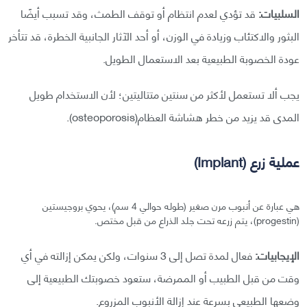
السلبيات:
قد تؤدي لعدم انتظام أو توقف الطمث، وقد تسبب أيضًا
البثور والاكتئاب وزيادة في الوزن، أو أحد الآثار الجانبية الخطرة، قد تتأخر
عودة الخصوبة الطبيعية بعد الاستعمال الطويل.
يجب ألا تستعمل لأكثر من سنتين متتاليتين؛ لأن الاستخدام طويل
المدى قد يزيد من خطر هشاشة العظام(osteoporosis).
عملية زرع (Implant)
هي عبارة عن أنبوب مرن صغير (طوله حوالي 4 سم)، يحوي بروجيستين
(progestin)، يتم زرعه تحت جلد الذراع من قبل مختص.
الإيجابيات:
فعال لمدة تصل إلى 3 سنوات، ولكن يمكن إزالته في أي
وقت من قبل الطبيب أو الممرضة، ستعود خصوبتك الطبيعية إلى
وضعها الطبيعي بسرعة عند إزالة الأنبوب المزروع.