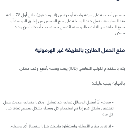
تتضمن أخذ حبة على جرعة واحدة أو جرعتين (لا يوجد فرق) خلال أول 72 ساعة
بعد الممارسة، تعمل هذه الوسيلة على منع المبيض من إطلاق البويضة أو
تمنع النطفة من الالتقاء بالبويضة، لأفضل نتيجة يجب أخذها بأسرع وقت
ممكن.
منع الحمل الطارئ بالطريقة غير الهرمونية
يتم باستخدام اللولب النحاسي (IUD) يجب وضعه بأسرع وقت ممكن.
بالنهاية يجب عليك:
- معرفة أنَّ أفضل الوسائل فعالية قد تفشل، ولكن احتمالية حدوث حمل
تنخفض بشكل كبير إذا تم استخدام كل وسيلة بشكل صحيح تمامًا في
كل مرة.
- لا تتردد بطرح الأسئلة واستشارة طبيبك قبل استعمال أي وسيلة.