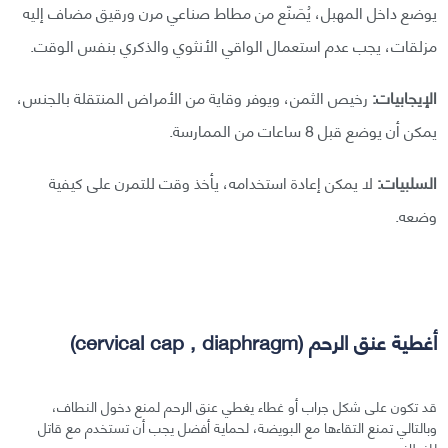
يوضع داخل المهبل، يُصَنّع من مطاط صناعي مرن ورقيق مضاف إليه
مزلقات، يجب عدم استعمال الواقي الأنثوي والذكري بنفس الوقت.
الإيجابيات:
رخيص الثمن، ويوفر وقاية من الأمراض المنتقلة بالجنس،
يمكن أن يوضع قبل 8 ساعات من الممارسة.
السلبيات:
لا يمكن إعادة استخدامه، يأخذ وقت للتمرن على كيفية
وضعه.
أغطية عنق الرحم (cervical cap , diaphragm)
قد تكون على شكل جراب أو غطاء يغطي عنق الرحم لمنع دخول النطاف،
وبالتالي تمنع التقاءها مع البويضة، لحماية أفضل يجب أن تستخدم مع قاتل
للنطاف.