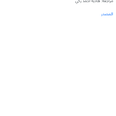
مراجعة: هادية أحمد زكي
المصدر