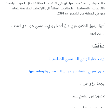
هناك عوامل عديدة يجب مراعاتها في التركيبات المختلفة مثل: المواد الهلامية،
والكريمات، والمساحيق، والبخاخات، إضافةً إلى التركيبات المقاومة للماء،
وعوامل الحماية من الشمس (SPFs).
أخيرًا، يقول الدكتور فيج: «إنّ أفضل واقٍ شمسي هو الذي اعتدت
استخدامه».
اقرأ أيضًا:
كيف تختار الواقي الشمسي المناسب؟
طرق تسريع الشفاء من حروق الشمس والوقاية منها
ترجمة: رؤى عريان
تدقيق: لين الشيخ عبيد