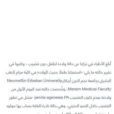
أبلغ الأطباء في تركيا عن حالة ولادة لطفل دون قضيب ، وكتبوا في
تقرير حالته ما يلي: «استقبلنا طفلًا حديث الولادة في كلية مرام للطب
البشري بجامعة نجم الدين أربكانNecmettin Erbakan University
Meram Medical Faculty، وشُخصت حالته منذ اليوم الأول من
ولادته بعدم تكون القضيب penile agenesis PA -فشل في تطور
القضيب خلال النمو الجنيني- وهي حالة نادرة للغاية يصاب بها مولود
واحد فقط من بين 10 إلى 30 مليون مولود حي».