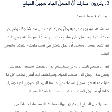
3. يكررون إخبارك أنَّ العملَ الجادَ سبيلُ النجاح
لابد أنك تعلم ما نقصده.
قد تشاهد فيديو يظهر فيه رجلٌ يخبرك كيف كان مفلسًا جدًا، ولم يكن
يحبه أحد ولم يحصل على تعليم جيد حتى نتيجةً لفقر عائلته، ومع ذلك
قرر تغيير نفسه، ويشدد أن الحل يتمثل في تغيير طريقة التفكير والعمل
الجاد.
قرر أن يصبح ناجحًا وأنه لن يستسلم أبدًا. وبطريقة سحرية، يحفزك.
يعمل هذا الرجل الآن مدرب تنمية، وسيكشف لك أسرار نجاحه. كل ما
عليك فعله هو تسجيل اسمك في قائمة البريد الإلكتروني لديه وشراء
كتابه أو محتوى الفيديو لديه أو حضور فاعليته المقبلة.
سيخبرك أن النجاح لن يكون سهلاً، فعليك الاستيقاظ صباحًا في
الساعة الخامسة على الأقل. وعليك وضع قائمة بالأهداف واكتساب