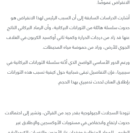
الانقراض غموضًا.
أشارت الدراسات السابقة إلى أن السبب الرئيس لهذا الانقراض هو
حدوث سلسلة هائلة من الثورانات البركانية، وأن الرماد البركاني الناتج
عنها قد زاد من درجات الحرارة وكمية ثاني أوكسيد الكربون في الغلاف
الجوي للأرض، وزاد من حموضة مياه المحيطات.
ورغم الدور الأساسي الواضح الذي أدَّته سلسلة الثورانات البركانية في
سيبيريا، فإن التفاصيل تبقى ضبابية حول كيفية تسبب هذه الثورانات
بإطلاق العنان لحدث تدميري بهذا الحجم.
تزودنا السجلات الجيولوجية بقدر جيد من القرائن، وتشير إلى احتمالات
حدوث ارتفاع وانخفاض في مستويات الأوكسجين والإطلاق غير
الطبيعي للمواد المتطايرة وفقدان غاز الأوزون والتغيرات الكيميائية في