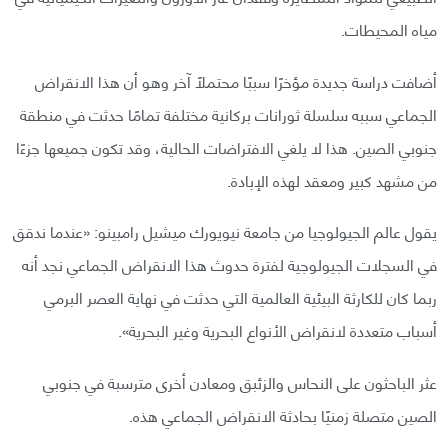
مياه المحيطات.
أضافت دراسة جديدة مؤخرًا سببًا محتملًا آخر وهو أن هذا الانقراض
الجماعي سببه سلسلة ثورانات بركانية مختلفة تمامًا حدثت في منطقة
جنوبي الصين. هذا لا يلغي الافتراضات الحالية، وقد تكون جميعها جزءًا
من مشهد كبير ومعقد لهذه الإبادة.
يقول عالم الجيولوجيا من جامعة نيويورك ميشيل رامبينو: «عندما ندقق
في السجلات الجيولوجية لفترة حدوث هذا الانقراض الجماعي نجد أنه
ربما كان للكارثة البيئية العالمية التي حدثت في نهاية العصر البرمي
أسباب متعددة لانقراض الأنواع البحرية وغير البحرية».
عثر الباحثون على النحاس والزئبق ومعادن أخرى مترسبة في جنوبي
الصين متصلة زمنيًا بحادثة الانقراض الجماعي هذه.