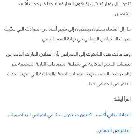
تتحول إلى غبار كبريتي، إذ يكون الغبار فعالًا جدًا في حجب أشعة
الشمس.
ما زال العلماء يبحثون وينظرون إلى مزيج أعقد من الحوادث التي سبَّبت
حدوث الانقراض الجماعي في نهاية العصر البرمي.
وقد قادت هذه الشكوك إلى الافتراض بأن انطلاق الغازات الناجم عن
تدفقات الحمم البركانية في منطقة المصاطب النارية السيبيرية غير
كاف وحده بالتسبب بهذه التغيرات البيئية والمناخية التي انتهت بحدث
الانقراض الجماعي هذا.
اقرأ أيضًا:
انبعاثات ثاني أكسيد الكربون قد تكون سببًا في انقراض الديناصورات
الانقراض الجماعي