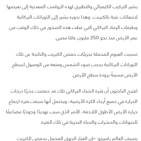
يشير التركيب الكيميائي والنظيري لهذه الرواسب المعدنية إلى تعرضها
لانبعاثات غنية بالكبريت، وهذا بدوره يشير إلى الثورانات البركانية
وطبقات الرماد البركاني التي غطت هذه الصخور في ذلك الوقت من
عمر الأرض منذ نحو 250 مليون عامًا مضى.
تسببت الغيوم المحملة بجزيئات حمض الكبريت والناتجة عن تلك
الثورانات البركانية بحجب ضوء الشمس ومنعه من الوصول لسطح
الأرض مسببةً برودة سطح الأرض.
اقترح الباحثون أن فترة الشتاء البركاني تلك قد خفضت جذريًا درجات
الحرارة في جميع أرجاء الكرة الأرضية، ويحتمل أنها سبقت فترة ارتفاع
حرارة الأرض الأطول اللاحقة، الأمر الذي سبب تهديدًا وجوديًا مضاعفًا
للحيوانات والحشرات والحياة البحرية في تلك الفترة.
يضيف العالم رامبينو: «إن الغبار الجوي المحمل بحمض الكبريت