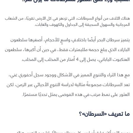
هناك الآلاف من أنواع السرطانات، التي تزدهر في كل الأرض تقريبًا، من الشعاب
المرجانية والسهول السحيقة إلى الجداول والكهوف والغابات.
يتميز سرطان البحر أيضًا باختلافٍ واسعٍ للأحجام، أصغرها سلطعون
البازلاء الذي يبلغ حجمه ملليمترات فقط، في حين أن أكبرها، سلطعون
العنكبوت الياباني، يصل إلى 4 أمتار من المخلب إلى المخلب.
مع هذا الثراء والتنوع المميز في الأشكال ووجود سجل أحفوري غني،
تعد السرطانات مجموعةً مثالية لدراسة التنوع الأحيائي عبر الزمن، لكن
العثور على نمط مرتب في هذه الفوضى يمثل تحديًا مستمرًا.
ما تعريف «السرطان»؟
يصبح الأمر أكثر غرابة بأن ليس كل سرطانٍ سرطانًا، إذا صح التعبير، هناك