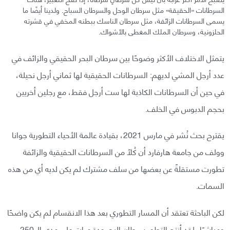
السرطانات «الحقيقة» مثل سرطان الوحل والسرطان السباح. ولدينا أيضًا ما
يسمى السرطانات الزائفة، مثل سرطان الناسك ببطنه المخفي في قشرته
الحلزونية، وسرطان الملك المغطى بالأشواك.
يتمثل الاختلاف الأكثر وضوحًا بين سرطان البحر الحقيقي والزائف في
عدد أرجل المشي لديهم: السرطانات الحقيقية لها ثماني أرجل نحيلة،
في حين أن السرطانات الكاذبة لها ست أرجل فقط، مع رجلين أخريين
بحجم الدبوس في الخلف.
يقترح بحث نُشر في مارس 2021، بقيادة عالمة الأحياء التطورية جوانا
وولف من جامعة هارفارد أن كُلًا من السرطانات الحقيقية والزائفة
تطورت مستقلةً عن بعضها من سلف مشترك لم يكن لديه أي من هذه
السمات.
لكن الباحثة تعتقد أن المسار التطوري بعد هذا الانقسام لم يكن واضحًا
ومباشرًا، لقد أنتج التطور سرطان البحر عدة مرات على مدى الـ 250