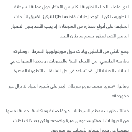
لدى علماء الأحياء التطورية الكثير من الأفكار حول عملية السرطنة
التطورية، لكن لا توجد إجابات قاطعة نظرًا للتركيز الضيق للأبحاث
السابقة على أنواع مختارة من السرطان؛ إذ يجب الأخذ بعين الاعتبار
التاريخ الكبير لتطور جسم سرطان البحر.
جمع ثلاثي من الباحثين بيانات حول مورفولوجيا السرطان وسلوكه
وتاريخه الطبيعي، من الأنواع الحية والحفريات، وحددوا الفجوات في
البيانات الجينية التي قد تساعد في حل العلاقات التطورية المحيرة.
وقالوا: «تقريبا نصف فروع سرطان البحر على شجرة الحياة لا تزال غير
مفهومة».
فمثلًا، طورت معظم السرطانات دروعًا صلبة ومتكلسة لحماية نفسها
من الحيوانات المفترسة -وهي ميزة واضحة- ولكن بعد ذلك تخلت
بعضها عن هذه الحماية لأسباب غير معروفة.