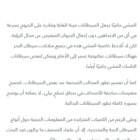
المشي جانبيًا يجعل السرطانات مرنة للغاية وقادرة على الخروج بسرعة
في أي من الاتجاهين دون إغفال الحيوان المفترس عن مجال الرؤية،
لكن لا تُلاحظ خاصية المشي هذه في جميع سلالات سرطان البحر
فهناك سرطانات عنكبوتية تسير إلى الأمام ويمكن لبعض سرطانات
الناسك المشي جانبيًا أيضًا.
كما أن تفسير تطور المخالب الضخمة عند بعض السرطانات، لتصبح
مفترسات ساحقة للأصداف في سباق تسلحٍ بيئي، لا يمكنه أن يوضح
بصورة كاملة تطور السرطانات البدائية.
وعلى الرغم من الكميات المتزايدة من المعلومات الجينية حول أنواع
السرطان الحية والمتحجرة، إلا أن علماء التصنيف ما يزالون قيد البحث
عن الخصائص التي تجعل من السرطان سرطانًا.