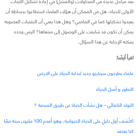
بعد مراحل عديدة من المحاولات (والفشل) في إعادة تشكيل اللبنات
الأولى للحياة، هل من الممكن أن هؤلاء العلماء استطاعوا ببساطة أن
يعيدوا تشكيلها كما في الماضي؟ وهل هذا يعني أن التقنيات العضوية
يمكن أن تكون قد شارفت على الوصول إلى مبتغاها؟ الزمن وحده
يمكنه الإجابة عن هذا السؤال..
اقرأ أيضًا:
علماء يطرحون سيناريو جديد لبداية الحياة على الارض
التطور و أصل الحياة
التولد التلقائي – هل نشأت الحياة عن طريق الصدفة ؟
اكتُشف أول دليلٍ على الحياة الحيوانية، وهو أقدم 100 مليون سنة ممَّا
كنا نعتقد