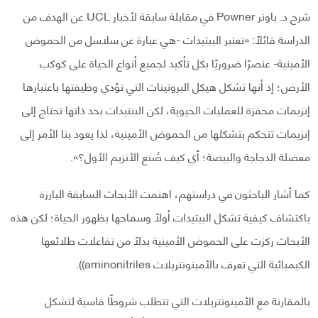
شرح د. باونر Powner في مقابلة سابقة لأخبار UCL عن الهدف من
الدراسة قائلًا: «تعتبر الببتيدات -هي عبارة عن سلاسل من الحموض
الأمينية- عنصرًا ضروريًا بكل تأكيد لجميع أنواع الحياة على كوكب
الأرض؛ إذ أنها تشكل هيكل البروتينات التي تؤدي وظيفتها باعتبارها
إنزيمات محفزة للعمليات الحيوية، لكن الببتيدات بحد ذاتها تحتاج إلى
إنزيمات تتحكم بتشكلها من الحموض الأمينية، لذا يعود بنا الأمر إلى
معضلة الدجاجة والبيضة؛ أي كيف صُنع الأنزيم الأول؟».
كما أشار الباحثون في دراستهم، اهتمت الأبحاث السابقة البارزة
باكتشاف كيفية تشكل الببتيدات أولًا وسماحها بظهور الحياة؛ لكن هذه
الأبحاث ركزت على الحموض الأمينية بدلًا من تفاعلات طلائعها
الكيميائية التي تعرف بالأمينونتريلات aminonitriles)).
بالمقارنة مع الأمينونتريلات التي تتطلب شروطًا قاسية لتشكل