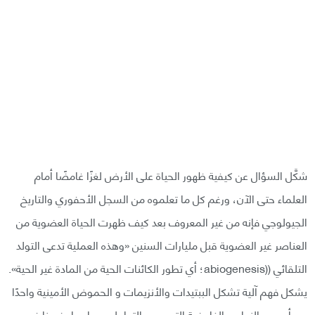
شكَّل السؤال عن كيفية ظهور الحياة على الأرض لغزًا غامضًا أمام
العلماء حتى الآن، ورغم كل ما تعلموه من السجل الأحفوري والتاريخ
الجيولوجي فإنه من غير المعروف بعد كيف ظهرت الحياة العضوية من
العناصر غير العضوية قبل مليارات السنين «وهذه العملية تدعى التولد
التلقائي ((abiogenesis؛ أي تطور الكائنات الحية من المادة غير الحية».
يشكل فهم آلية تشكل الببتيدات والأنزيمات و الحموض الأمينية واحدًا
من أصعب النواحي الغامضة التي يجب التعامل معها، ما يضعنا في