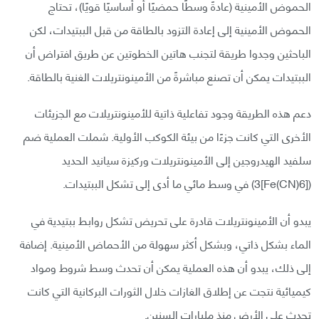
الحموض الأمينية (عادةً وسطًا حمضيًا أو أساسيًا قويًا)، تحتاج
الحموض الأمينية إلى إعادة التزود بالطاقة من قبل الببتيدات، لكن
الباحثين وجدوا طريقة لتجنب هاتين الخطوتين عن طريق افتراض أن
الببتيدات يمكن أن تصنع مباشرةً من الأمينونتريلات الغنية بالطاقة.
دعم هذه الطريقة وجود تفاعلية ذاتية للأمينونتريلات مع الجزيئات
الأخرى التي كانت جزءًا من بيئة الكوكب الأولية. شملت العملية ضم
سلفيد الهيدروجين إلى الأمينونتريلات وركيزة سيانيد الحديد
([Fe(CN)6]3) في وسط مائي ما أدى إلى تشكل الببتيدات.
يبدو أن الأمينونتريلات قادرة على تحريض تشكل روابط ببتيدية في
الماء بشكل ذاتي، وبشكل أكثر سهولة من الأحماض الأمينية. إضافة
إلى ذلك، يبدو أن هذه العملية يمكن أن تحدث وسط شروط ومواد
كيميائية نتجت عن إطلاق الغازات خلال الثورات البركانية التي كانت
تحدث على الأرض منذ مليارات السنين.