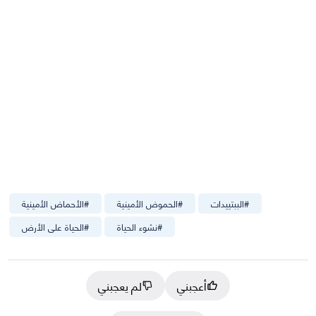
#
الببتييدات
#
الحموض الأمينية
#
الأحماض الأمينية
#
نشوء الحياة
#
الحياة على الأرض
أعجبني
لم يعجبني