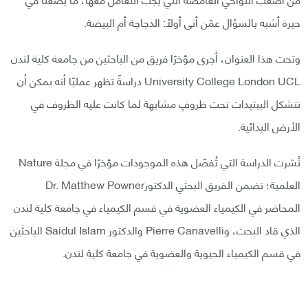
حيرة أشبه بالسؤال عمّن أتى أولًا: الدجاجة أم البيضة.
وتحت هذا العنوان، أجرى مؤخرًا فريق من الباحثين من جامعة كلية لندن
University College London UCL دراسةً تظهر عمليًا أنه يمكن أن
تتشكل الببتيدات تحت ظروفٍ مشابهة لما كانت عليه الظروف في
الأرض البدائية.
نُشرت الدراسة التي تُفصّل هذه الموجودات مؤخرًا في مجلة Nature
العلمية؛ تضمن الفريق البحثي الدكتورDr. Matthew Powner
المحاضر في الكيمياء العضوية في قسم الكيمياء في جامعة كلية لندن
الذي قاد البحث، وPierre Canavelli والدكتور Saidul Islam الباحثَين
في قسم الكيمياء الحيوية والعضوية في جامعة كلية لندن.