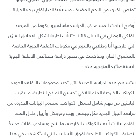
تمتص الضوء من النجم المضيف مسببةً بذلك ارتفاع درجة الحرارة.
أوضح الباحث المساعد في الدراسة ماساهيرو إيكوما من المرصد
الفلكي الوطني في اليابان قائلًا: «تنبأت نظرية تشكل العملاق الغازي
التي طرحتها أنا وطلابي بالتنوع في مكونات الأغلفة الجوية الخاصة
بالمشتري الحار، وساهمت في تحفيز دراسة خصائص الأغلفة الجوية
الاستقصائية المنهجية هذه».
ستساهم هذه الدراسة الجديدة التي تحدد مجموعات الأغلفة الجوية
للكواكب الخارجية المتماثلة في تحسين النماذج النظرية، ما يقرب
الباحثين من فهم شامل لتشكل الكواكب. ستقدم البيانات الجديدة من
مراصد الجيل الجديد مثل جيمس ويب وتوينكل وأرييل خلال العقد
القادم بيانات آلاف الكواكب الخارجية، ما يتيح ويستدعي فئات جديدةً
لتصنيف الكواكب الخارجية تفوق الأساليب التي استُكشفت في هذا