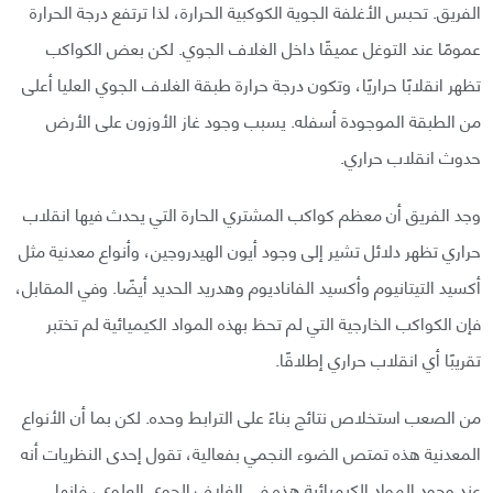
الفريق. تحبس الأغلفة الجوية الكوكبية الحرارة، لذا ترتفع درجة الحرارة
عمومًا عند التوغل عميقًا داخل الغلاف الجوي. لكن بعض الكواكب
تظهر انقلابًا حراريًا، وتكون درجة حرارة طبقة الغلاف الجوي العليا أعلى
من الطبقة الموجودة أسفله. يسبب وجود غاز الأوزون على الأرض
حدوث انقلاب حراري.
وجد الفريق أن معظم كواكب المشتري الحارة التي يحدث فيها انقلاب
حراري تظهر دلائل تشير إلى وجود أيون الهيدروجين، وأنواع معدنية مثل
أكسيد التيتانيوم وأكسيد الفاناديوم وهدريد الحديد أيضًا. وفي المقابل،
فإن الكواكب الخارجية التي لم تحظ بهذه المواد الكيميائية لم تختبر
تقريبًا أي انقلاب حراري إطلاقًا.
من الصعب استخلاص نتائج بناءً على الترابط وحده. لكن بما أن الأنواع
المعدنية هذه تمتص الضوء النجمي بفعالية، تقول إحدى النظريات أنه
عند وجود المواد الكيميائية هذه في الغلاف الجوي العلوي، فإنها