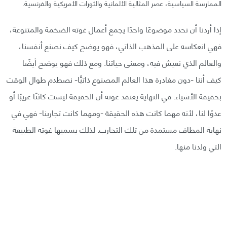
الممارسة السياسية، عصر المثالية الألمانية والثورات الأمريكية والفرنسية.
إذا أردنا أن نحدد موضوعًا واحدًا يجمع أعمال غوته الضخمة والمتنوعة،
فهي انعكاسه على المذهب الذاتي، فهو يوضح كيف نصنع أنفسنا،
والعالم الذي نعيش فيه، ومعنى حياتنا. ومع ذلك فهو يوضح أيضًا
كيف أننا -دون مغادرة هذا العالم المصنوع ذاتيًّا- نصطدم طوال الوقت
بحقيقة الأشياء. في النهاية يعتقد غوته أن الحقيقة ليست كائنًا غريبًا أو
عدوًا لنا، لأنه مهما كانت هذه الحقيقة -ومهما كانت تجاربنا- فهي في
نهاية المطاف مستمدة من تلك التجارب. لذلك يسميها غوته الطبيعة
التي ولدنا منها.