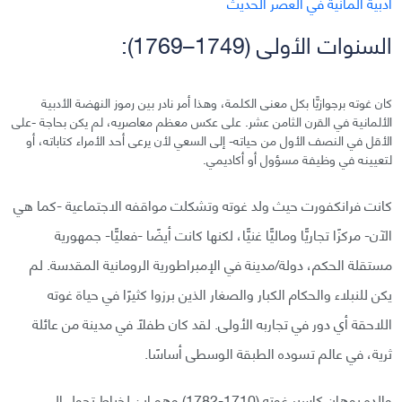
السنوات الأولى (1749–1769):
كان غوته برجوازيًّا بكل معنى الكلمة، وهذا أمر نادر بين رموز النهضة الأدبية
الألمانية في القرن الثامن عشر. على عكس معظم معاصريه، لم يكن بحاجة -على
الأقل في النصف الأول من حياته- إلى السعي لأن يرعى أحد الأمراء كتاباته، أو
لتعيينه في وظيفة مسؤول أو أكاديمي.
كانت فرانكفورت حيث ولد غوته وتشكلت مواقفه الاجتماعية -كما هي
الآن- مركزًا تجاريًّا وماليًّا غنيًّا، لكنها كانت أيضًا -فعليًّا- جمهورية
مستقلة الحكم، دولة/مدينة في الإمبراطورية الرومانية المقدسة. لم
يكن للنبلاء والحكام الكبار والصغار الذين برزوا كثيرًا في حياة غوته
اللاحقة أي دور في تجاربه الأولى. لقد كان طفلًا في مدينة من عائلة
ثرية، في عالم تسوده الطبقة الوسطى أساسًا.
والده يوهان كاسبر غوته (1710-1782) وهو ابن لخياط تحول إلى