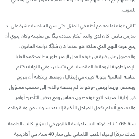
للموت.
تلقى غوته تعليمه مع أخته في المنزل حتى سن السادسة عشرة على يد
مدرس خاص. كان لدى والده أفكار محددة جدًّا عن تعليمه وكان ينوي أن
يتبع غوته النهج الذي سلكه هو عندما كان شابًّا: دراسة القانون،
والحصول على خبرة في غرفة العدل الإمبراطورية -المحكمة العليا
للإمبراطورية الرومانية المقدسة- في فتسلار، وفي النهاية يختتم
ثقافته العالمية بجولة كبيرة في إيطاليا، وبعدها بإمكانه أن يتزوج
ويستقر، وربما يرتقي -وهو ما لم يحققه والده- إلى منصب مسؤول
في إدارة المدينة. اتبع غوته -دون حماس ومع بعض التأخير- أوامر
والده، مع أنه لم يكمل المراحل الأخيرة إلا بعد سنوات من وفاة والده.
سنة 1765 ترك غوته البيت لدراسة القانون في لايبزيغ. كانت الجامعة
هناك مركزًا لإحياء الأدب الألماني على مدار 40 سنة. في أكاديمية