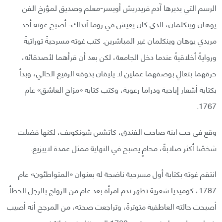
الرسم التي يديرها آدم فريدريش أويسر-معلم وصديق لمؤرخ الفن
يوهان وينكلمان، الذي كان يعيش في روما آنذاك- أصبح غوته أحد
مريدي يوهان وينكلمان غير المباشرين. كتب غوته مسرحيةً توراتيةً
وروايةً أخلاقيةً عندما دخل الجامعة، لكن بعد أن قرأهما لأصدقائه،
حرقهما بتعالٍ بوصفهما عملين لا يليقان بذوقه الرفيع الحالي، وبدأ
بكتابة أشعار إباحية ودراما رعوية، وكتب كتابه «مزاج العاشق» عام
1767.
وقع في حب ابنة صاحب الفندق، كاتشين شونكوبف، لكنها فضلت
شخصًا أكثر صلابةً، محامٍ يصبح في النهاية ممثل عمدة لايبزيغ.
انتقم غوته بكتابة أول مسرحية ناضجة له بعنوان «المتواطئون» عام
1787، كوميديا شعرية تظهر ندم امرأة بعد عام من الزواج بالرجل الخطأ.
أصبحت حالته العاطفية متوترةً، وتراجعت صحته، من المرجح أنه أصيب