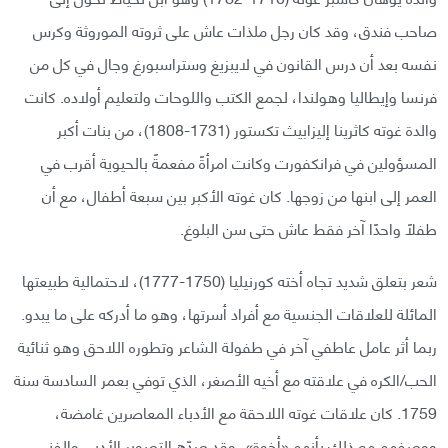
صاحب فندق، وقد كان رجل ملذات عاش على ثروته الموروثة وكرس
نفسه بعد أن درس القانون في لايبزيغ وستراسبورغ وجال في كل من
فرنسا وإيطاليا وهولندا، لجمع الكتب واللوحات ولتعليم أولاده. كانت
والدة غوته كاثرينا إليزابيث تكستور (1731-1808)، من بنات أكبر
المسؤولين في فرانكفورت وكانت امرأةً مفعمةً بالحيوية أقرب في
العمر إلى ابنها من زوجها. كان غوته الأكبر بين سبعة أطفال، مع أن
طفلًا واحدًا آخر فقط عاش حتى سن البلوغ.
شعر بتعلق شديد تجاه أخته كورنيليا (1750-1777)، لاحتمالية طبيعتها
المائلة للعلاقات الجنسية مع أفراد أسرتها، وهو ما أدركه على ما يبدو.
ربما أثر عامل عاطفي آخر في طفولة الشاعر وتطوره اللاحق وهو ثنائية
الحب/الكره في علاقته مع أخيه الأصغر، الذي توفي بعمر السادسة سنة
1759. كان علاقات غوته اللاحقة مع الأدباء المعاصرين غامضة،
ووصفهم مع ذلك بأنهم «أخوة»، وقد صدّه التصوير الأدبي والفني