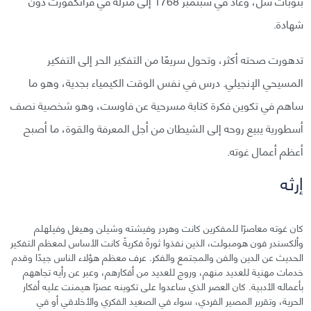
بنوبات سل، وعاد في سبتمبر 1768 إلى منزله في فرانكفورت دون
شهادة.
تدهورت صحته أكثر، وتحول سريعًا من التفكير الحر إلى التفكير
المسيحي الإنجيلي. درس في نفس الوقت الكيمياء بجدية، وهو ما
ساهم في تكوين فكرة كتابة مسرحية عن فاوست، وهو شخصية نصف
أسطورية يبيع روحه إلى الشيطان من أجل المعرفة والقوة، ما أصبح
أعظم أعمال غوته.
إرثه
كان غوته معاصرًا للمفكرين كانت وهردر وفيشته وشيلن وهيغل وفيلهلم
وألكسندر فون هومبولت، الذين نفذوا ثورةً فكريةً كانت الأساس لمعظم التفكير
الحديث عن الدين والفن والمجتمع والفكر. عرف معظم هؤلاء الناس جيدًا وقدم
خدمات مهنية للعديد منهم، وروج للعديد من أفكارهم، وعبر عن رأيه تجاههم
بأعماله الأدبية. كان العصر الذي ساعدوا على تكوينه عصرًا هيمنت عليه أفكار
الحرية، وتقرير المصير الفردي، سواء في الصعيد الفكري والأخلاقي أو في