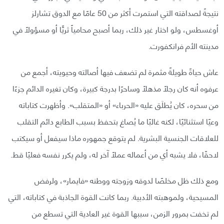
نتيجةً لصداقته التي استمرت أكثر من 50 عامًا مع الدوق تشارلز
أوغسطس، ولو اختار غير ذلك، ربما أصبح محامياً ثريًّا أو مسؤولًا في
مدينته الأم فرانكفورت.
عاش حياةً طويلةً مثمرة لم تضعف فيها أصالته وحيويته، أجمع من
عرفوه أنه كان رجلاً مذهلًا وساحرًا بدرجة كبيرة، وكان تغيره الدائم جزءًا
من سحره، كان يُطلَق عليه «الحرباء» أو «المتقلب». وأظهرت كتاباته
وعيًا استثنائيًا، لكنه غالبًا ما يُصاغ بتحفظ بسبب الطابع دائم التقلب
للعلاقات الجنسية البشرية. لم يتوقع جمهوره ماذا سيفعل أو سيكتب
لاحقًا، فلا يشبه أي من أعماله عملًا آخر له، ولم يكرر نفسه فعليًا قط.
ومع ذلك ظل مخلصًا لدوقه وزوجته ووطنه «فايمار»، ولرفض
المسيحية، ولموهبته الأدبية. ربما كانت القوة الجاذبة في كتاباته، التي
لم تخفت بمرور الزمن، سببها القوة غير العادية التي تسطع من