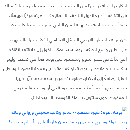
أفكاره وأعماله، والمؤلفين الموسيقيين الذين وضعوا موسيقا لأعماله.
في الثقافة الأدبية للدول الناطقة بالألمانية كان لغوته مركزًا مهيمنًا،
فقد أصبحت كتاباته منذ نهاية القرن الثامن عشر توصف بالكلاسيكيات.
كان غوته بالمنظور الأوربي الممثل الأساسي الأكثر تميزًا والمفهوم
على نطاق واسع للحركة الرومانسية. يمكن القول إن علاقته بالثقافة
التي بدأت في عصر التنوير ومستمرة حتى يومنا هذا هي كعلاقة وليم
شكسبير بثقافة عصر النهضة، أو كعلاقة دانتي بثقافة العصور الوسطى
العليا. إضافةً إلى أن كتابه «فاوست» مبهر بشدة عندما حُرِّر تحريرًا
مناسب، فهو أيضا أعظم قصيدة طويلة في أوروبا منذ «الفردوس
المفقود» لجون ميلتون، بل منذ الكوميديا الإلهية لدانتي.