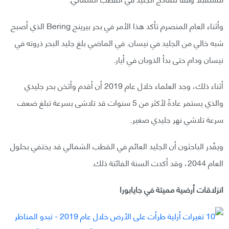
وأثناء العام المنصرم تأكد هذا الأمر في بحر بيرينج Bering الذي أصبح
شبه خالي من الجليد في نيسان. في الماضي بلغ جليد البحر ذروته في
نيسان ودام حتى بدأ الذوبان في أيار.
أثناء ذلك، وجد العلماء خلال عام 2019 أن أقدم وأثخن بحر جليدي
والذي يستمر عادةً لأكثر من 5 سنوات قد تلاشى بسرعة تبلغ ضعف
سرعة تلاشي نهر جليدي صغير.
ويقّدر الباحثون أن الجليد العائم في القطب الشمالي قد يختفي بحلول
العام 2044، وقد أكدت السنة الفائتة ذلك.
انزلاقات أرضية مميتة في جايابورا