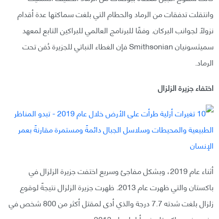
وانتقلت تدفقات من الرماد والحطام التي بلغت سماكتها عدة أقدام
نزولًا لجوانب البركان. وفقًا للبرنامج العالمي للبراكين التابع لمعهد
سميثسونيان Smithsonian فإن الغطاء النباتي للجزيرة دُفن تحت
الرماد.
اختفاء جزيرة الزلزال
أثناء عام 2019، وبشكل مفاجئ وسريع اختفت جزيرة الزلزال في
باكستان والتي ظهرت عام 2013. ظهرت جزيرة الزلزال نتيجةً لوقوع
زلزال بلغت شدته 7.7 درجة والذي أدى لمقتل أكثر من 800 شخص في
جنوب غرب باكستان في أيلول عام 2013.