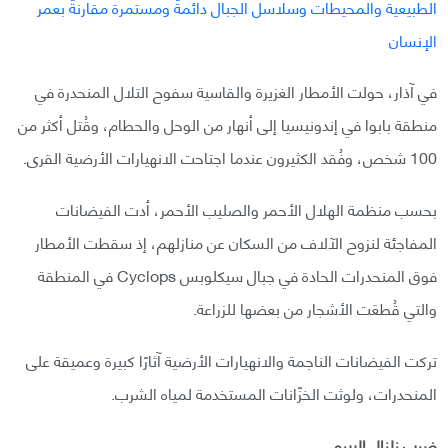
في آذار، حولت الأمطار الغزيرة والقاسية سفوح التلال المنحدرة في
منطقة بابوا في إندونيسيا إلى أنهار من الوحل والحطام، وقُتل أكثر من
100 شخص، وفُقد الكثيرون عندما اجتاحت الانهيارات الأرضية القرى.
بحسب منظمة الهلال الأحمر والصليب الأحمر، أدت الفيضانات
المفاجئة لنزوح الآلاف من السكان عن منازلهم، إذ سقطت الأمطار
فوق المنحدرات الحادة في جبال سيكلوبس Cyclops في المنطقة
والتي قُطعَت الأشجار من بعضها للزراعة.
تركت الفيضانات الناجمة والانهيارات الأرضية آثارًا كبيرة وعميقة على
المنحدرات، ولوثت الخزّانات المستخدمة لمياه الشرب.
ضرب زلزال البيرو