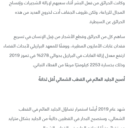
وكانت الحرائق من فعل البشر أثناء سعيهم لإزالة الشجيرات وإفساح
المجال للزراعة، ولكن ظروف الجفاف أدت لخروج العديد من هذه
الحرائق عن السيطرة.
ساهم كل من الحرائق وقطع الأشجار من قِبل الإنسان في تسريع
فقدان غابات الأمازون المطيرة، ووفقًا للمعهد البرازيلي لأبحاث الفضاء
ارتفع معدل إزالة الغابات في البرازيل بحوالي 278% في تموز 2019
وذلك بخسارة 2253 كيلومترًا مربعًا من الغطاء النباتي.
أصبح الجليد العائم في القطب الشمالي أقل ثخانةً
شهد عام 2019 أيضًا استمرار تضاؤل الجليد العائم في القطب
الشمالي، وستصبح البحار في القطبين خاليةً من الجليد بشكل متزايد
مستقبلًا وفقًا لنماذج الجليد في القطب الشمالي.