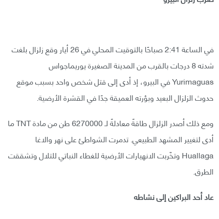
في الساعة 2:41 صباحًا بالتوقيت المحلي في 26 أيار وقع زلزال بلغت
شدته 8 درجات بالقرب من المدينة الصغيرة يوريماجواس
Yurimaguas في البيرو، إذ أدى إلى قتل شخص واحد بسبب موقع
حدوث الزلزال البعيد وبؤرته العميقة جدًا في القشرة الأرضية.
ومع ذلك أصدر الزلزال طاقةً معادلةً لـ 6270000 طن من مادة TNT ما
أدى لتغيير المشهد الطبيعي. تدمرت الشواطئ على نهر والاغا
Huallaga وتخّربت الانهيارات الأرضية للغطاء النباتي للتلال وتشققت
الطرق.
عاد أحد البراكين إلى نشاطه