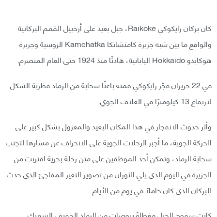
كان بركان رايكوكي Raikoke، جبل بعيد على أرخبيل القمم البركانية
والواقع ما بين شبه جزيرة كامتشاتكا Kamchatka الروسية وجزيرة
هوكايدو Hokkaido اليابانية، هادئًا منذ 1924 حتى العام المنصرم.
في 22 حزيران فجّر رايكوكي قمته باعثًا سحابة من الرماد فطرية الشكل
لارتفاع 13 كيلومترًا في الغلاف الجوي.
وأثر حدوث الانفجار في هذا المكان البعيد والمعزول بشكل كبير على
الحركة الجوية، ما أجبر الرحلات الجوية على الانحراف عن مسارها لتجنب
سحابة الرماد، وتمكن أحد الموظفين على متن رحلة بحرية اقتربت من
الجزيرة في اليوم الذي يلي الثوران من تصوير التغير المفاجئ الذي حدث
للبركان الذي كان خاملًا في يوم من الأيام.
كانت سفوح الجبل مغطاةً ببوصات من الرماد الخفيف السميك