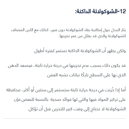
12-الشوكولاتة الداكنة:
يثار الجدل حول إمكانية بقاء الشوكولاتة دون ضرر، كذلك مع اللبن المضاف
للشوكولاتة والذي قد يقلل من عمر تخزينها.
ولكن يظهر أن الشوكولاتة الداكنة تستمر لفترة أطول.
قد يكون ذلك بسبب عدم تخزينها في درجة حرارة ثابتة، فيصعد الدهن
الذي بها على السطح تاركًا نباتات تشبه العفن.
أما إذا خُزنت في درجة حرارة ثابتة ستستمر إلى سنتين أو أكثر، محافظة
على تركيز المواد فيها والتي لها فوائد صحية. بالنسبة للبعض فإن
الشوكولاتة لا تحتاج إلى وقت كبير للتخزين قبل أن تؤكل.