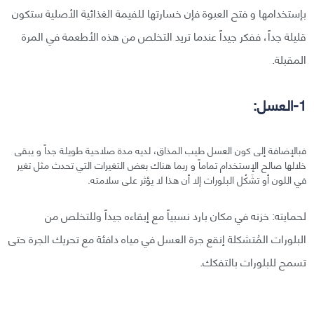
بإستخدامها و فتح العبوة فإن خسارتها للفيمة الغذائية الأصلية ستكون
قليلة جداً، ففكر جيداً عندما تريد التخلص من هذه الأطعمة في المرة
المقبلة.
1-العسل:
فبالإضافة إلى كون العسل طيب المذاق، لديه مدة صلاحية طويلة جداً و يبقى
خلالها صالح الإستخدام تماماً و ربما هناك بعض التغيرات التي تحدث مثل تغير
في اللون أو تشَكُل البلورات إلا أن هذا لا يؤثر على سلامته.
لحمايته: خزنه في مكان بارد نسبياً مع إبقاءه جيداً وللتخلص من
البلورات المُتشكلة إنقع جرة العسل في مياه دافئة مع تحريك الجرة حتى
تسمح للبلورات بالتفكك.