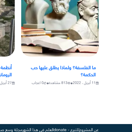
ما الفلسفة؟ ولماذا يطلق عليها حب
أنظمة ا
الحكمة؟
الروماني
•
•
11 أبريل ، 2022
813
مشاهدة
0
اعجاب
27 أبريل ، 2022
عن المشروع
للتبرع - donate
العلم في هذا الشهر
مجلة وسع صد