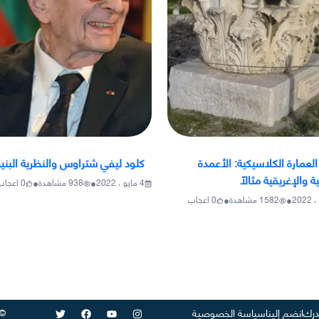
لعمارة الكلاسيكية: الأعمدة
كلود ليفي شتراوس والنظرية البنيو
ة والإغريقية مثالًا
•
•
4 مايو ، 2022
938
مشاهدة
0
اعجاب
•
•
1582
مشاهدة
0
اعجاب
©
رك
انضم إلينا
سياسة الخصوصية