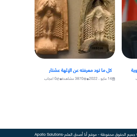
ية
كل ما تود معرفته عن الإلهة عشتار
•
•
14 مايو ، 2022
3870
مشاهدة
0
اعجاب
جميع الحقوق محفوظة
-
موقع
أنا أصدق العلم
-
Apollo Solutions