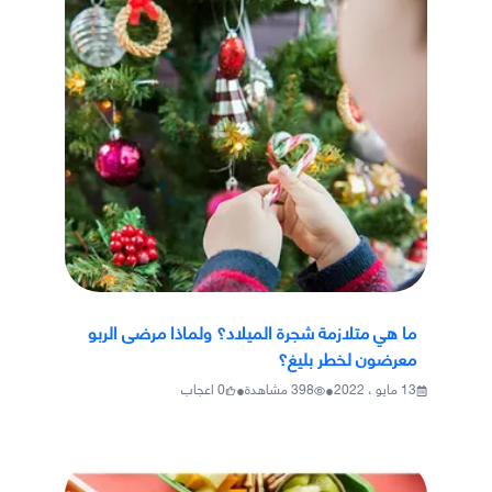
ما هي متلازمة شجرة الميلاد؟ ولماذا مرضى الربو
معرضون لخطر بليغ؟
•
•
13 مايو ، 2022
398
مشاهدة
0
اعجاب