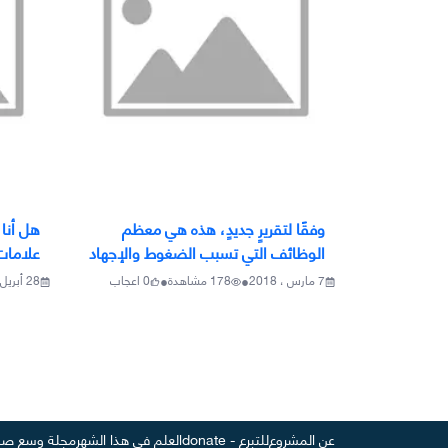
وفقًا لتقريرٍ جديدٍ، هذه هي معظم
هل أنا
الوظائف التي تسبب الضغوط والإجهاد
علامات
•
•
7 مارس ، 2018
178
مشاهدة
0
اعجاب
28 أبريل ، 2018
عن المشروع
للتبرع - donate
العلم في هذا الشهر
مجلة وسع صد