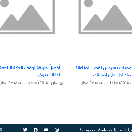
 مصاب بفيروس نقص المناعة؟
أفضلُ طريقةٍ لوقف الحكة الناجمة
 قد تدل على إصابتك
لدغة البعوض
•
•
•
•
471
مشاهدة
0
اعجاب
4 مايو ، 2018
575
مشاهدة
0
اعجاب
©
رك
انضم إلينا
سياسة الخصوصية