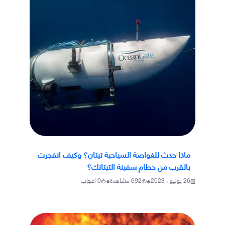
ماذا حدث للغواصة السياحية تيتان؟ وكيف انفجرت
بالقرب من حطام سفينة التيتانك؟
•
•
26 يونيو ، 2023
692
مشاهدة
0
اعجاب