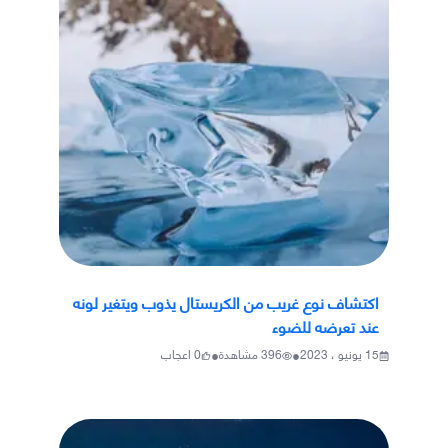
اكتشاف نوع غريب من الكريستال يذوب ويتغير لونه
عند تعرضه للضوء
•
•
15 يونيو ، 2023
396
مشاهدة
0
اعجاب