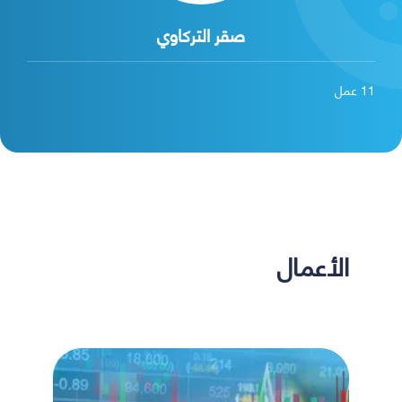
صقر التركاوي
11
عمل
الأعمال