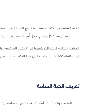
الحبة السامة هي تكتيك يستخدم لمنع الامتلاك والاستحو
فإنها تخفض قيمة كل سهم لجعل أمر الاستحواذ على الشر
الحبّات السامة كانت أكثر شيوعًا في العقود الماضية، ع
أوائل العام 2022. إلى جانب كون هذا التكتيك فعّالًا في منع الاستحواذ العدائي، فهو أيضًا يسبب الضرر للمستثمرين.
تعريف الحبة السامة
الحبة السامة، وكما تُعرف أيضًا "خطة حقوق المساهمين"، 