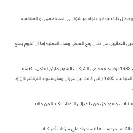
حصل ذلك عادًة بالاتجاه مباشرًة إلى المساهمين أو المنافسة
ن العدائيين من خلال رفع السعر، وهذه العملية إما أن تقوم بمنع
مفهوم الحبة السامة للشركات ظهر للمرة الأولى في عام 1982 بواسطة محامي الشركات الشهير مارتن ليبتون، اكتسبت
هذه التكتيكات الدفاعية شهرتها بعد حكم محكمة ديلاوير العليا عام 1985 (التي كانت بين موران وهاوسهولد انترناشونال) إذ
ينيات، ويعود جزء من ذلك إلى الأعداد الكبيرة من حالات