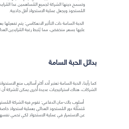
وتسمح حينها الشركة لجميع المُساهمين عدا المُزا
المُستحوذ ويجعل عملية الاستحواذ أقل جاذبية.
الحبة السامة ذات التأثير الانعكاسي: يتم تفعيلها 
عليها بسعر منخفض، مما يُثبط رغبة المُزايدين العدائ
بدائل الحبة السامة
كما رأينا، الحبة السامة تعتبر أحد أكثر أساليب منع الاستحوا
الشركات، هناك استراتيجيات عديدة أُخرى يمكن للشركة أن ت
أسلوب باك-مان الدفاعي: تقوم فيه الشركة المُستهد
مُتمثّلًة دور المُستحوذ العدائي بعملية استحواذ خا
عن الاستمرار في عملية الاستحواذ لكي تحمي نفسها 