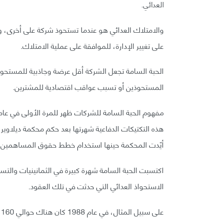
العدائي.
والامتلاك العدائي هو عندما تستحوذ شركة على أخرى، وي
على تغيير الإدارة، للموافقة على عملية الامتلاك.
الحبة السامة تجعل الشركة أقل عرضة وجاذبية للمستحوذي
المستحوذين أو تسبب عواقب اقتصادية للمشترين.
أيّدت المحكمة حينها استخدام خطط حقوق المساهمين.
اكتسبت الحبة السامة شهرة كبيرة في الثمانينيات والتسع
الاستحواذ العدائي التي حدثت في تلك العقود.
على سبيل المثال، في عام 1988 كان هناك حوالي 160 طلبًا غير مرغوب به للاستحواذ على شركات أمريكية.