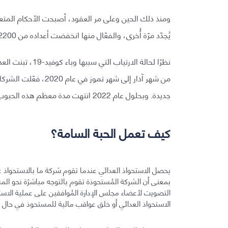
ومنذ ذلك الحين وعلى مر العقود، أصبحت الأحكام المتعلق
يُجدّد مرًة أُخرى، والفعّال منها انخفضت أعداده من 2200 في عام 2001 إلى 228 في آذار 2020.
نظرًا لحالة الارت
جديدة. وبحلول عام 2022 انتهت مدة معظم هذه الحبوب السامة وعادت الشركات إلى سياستها السابقة قبل الوباء.
كيف تعمل الحبة السامة؟
يحصل الاستحواذ العدائي عندما تقوم شركة ما بالاستحواذ عل
بمعنى أن الشركة المُستحوذة تقوم بالتوجه مباشرًة نحو ال
التصويت لأعضاء مجلس الإدارة المُوافقين على عملية الاس
الاستحواذ العدائي أو خلق عواقب مالية للمستحوذ في حال ح