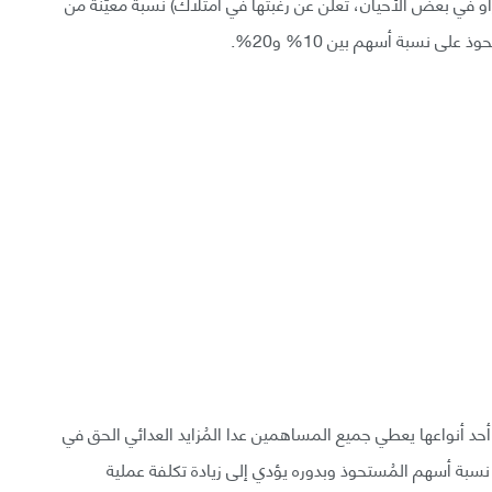
أو في بعض الأحيان، تعلن عن رغبتها في امتلاك) نسبة معيّنة من
لى نسبة أسهم بين 10% و20%.
 أحد أنواعها يعطي جميع المساهمين عدا المُزايد العدائي الحق في
ة أسهم المُستحوذ وبدوره يؤدي إلى زيادة تكلفة عملية