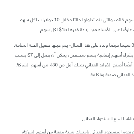
لتبسيط الأمر، تخيّل أن شركة مساهمة عامة لديها 100 سهم قائم، والتي يتم تداولها حاليًا مقابل 10 دولارات لكل سهم.
 على المُساهمين زيادة قدرها 15$ لكل سهم.
بمجرد امتلاك المُزايد العدائي لعدد معين من الأسهم -30 سهمًا فرضًا وبناءً على هذا المثال- يتم حينها تفعيل الحبة السامة.
وتسمح الشركة لجميع المساهمين عدا المُزايد العدائي، بشراء أسهم إضافية بسعر منخفض، يمكن أن يصل إلى 7$ بسبب
كمية الأسهم الإضافية من الشركة، وبسبب هذه الكمية أيضًا أصبح المُزايد العدائي يملك أقل من 30٪؜ من أسهم الشركة.
 العدائي صعبة ومُكلفة.
اهُما لمنع الاستحواذ العدائي.
د أن يقوم المستحوذ العدائي بامتلاك نسبة معينة من أسهم الشركة،