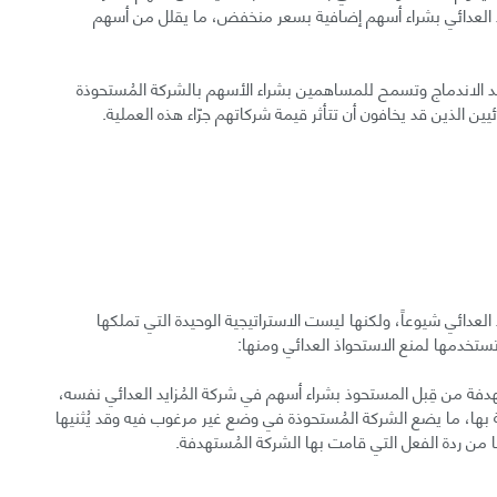
يد العدائي بشراء أسهم إضافية بسعر منخفض، ما يقلل من أسهم
بعد الاندماج وتسمح للمساهمين بشراء الأسهم بالشركة المُستحوذة
يين الذين قد يخافون أن تتأثر قيمة شركاتهم جرّاء هذه العملية.
ذ العدائي شيوعاً، ولكنها ليست الاستراتيجية الوحيدة التي تملكها
ستخدمها لمنع الاستحواذ العدائي ومنها:
فة من قِبل المستحوذ بشراء أسهم في شركة المُزايد العدائي نفسه،
صة بها، ما يضع الشركة المُستحوذة في وضع غير مرغوب فيه وقد يُثنيها
من ردة الفعل التي قامت بها الشركة المُستهدفة.