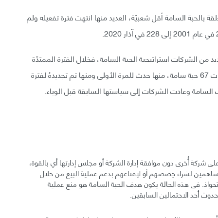
ة بالحبة السامة أقل شعبيًة، العديد منها انتهت فترة تفعيله ولم
ياب التي سببها وباء كوفيد-19، تبنت العديد من الشركات استراتيجية الحبة السامة، فخلال الفترة الممتدّة
من شهر آذار إلى شهر تموز في عام 2020، فعّلت الشركات 67 حبة سامة، منها حدث للمرة الأولى ومنها تم تجديدهُ لفترة
ى شركة أُخرى دون موافقة إدارة الشركة أو مجلس إدارتها أي بالقوة،
مساهمين لشراء حِصصهم أو لإقناعهم بدعم عملية البيع من خلال
تحواذ. في هذه الحالة يكون هدف الحبة السامة هو منع عملية
دوث أحد الاحتمالين السابقين.