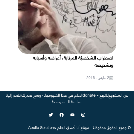
اضطراب الشخصيّة المرتابة، أعراضه وأسبابه
وتشخيصه
2 مارس ، 2016
عن المشروع
للتبرع - donate
العلم في هذا الشهر
مجلة وسع صدرك
انضم إلينا
سياسة الخصوصية
©
جميع الحقوق محفوظة
-
موقع
أنا أصدق العلم
-
Apollo Solutions