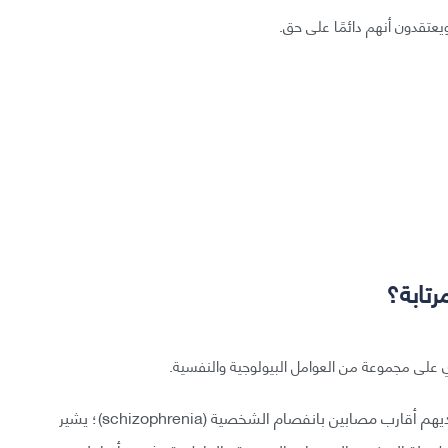
عتقدون أنهم دائمًا على حق.
تابة؟
على مجموعة من العوامل البيولوجية والنفسية.
وحقيقة أن هذا الاضطراب شائع أكثر لدى الناس الذين لديهم أقارب مصابين بانفصام الشخصية (schizophrenia)؛ يشير