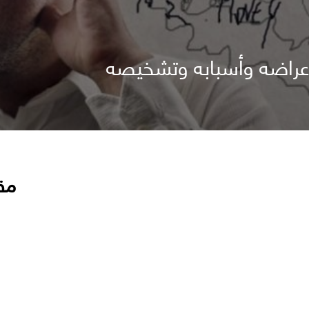
أعراضه وأسبابه وتشخيصه
مق