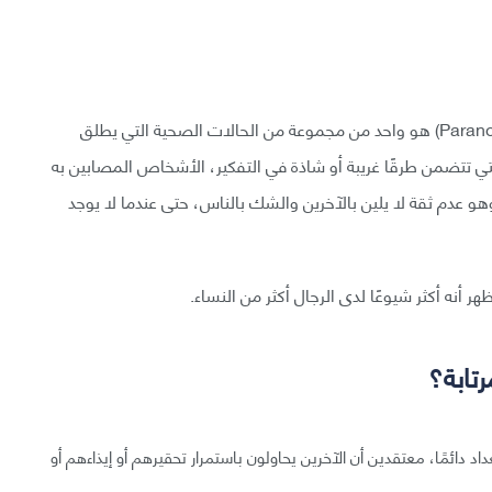
اضطراب الشخصيّة المرتابة (Paranoid personality disorder) هو واحد من مجموعة من الحالات الصحية التي يطلق
الشخصية، والتي تتضمن طرقًا غريبة أو شاذة في التفكير، الأشخاص المصابين به
ن أيضًا من جنون الشك والاضطهاد (paranoia)، وهو عدم ثقة لا يلين بالآخرين والشك بالناس، حتى عندما لا يوجد
ر أنه أكثر شيوعًا لدى الرجال أكثر من النساء.
تابة؟
دائمًا، معتقدين أن الآخرين يحاولون باستمرار تحقيرهم أو إيذاءهم أو