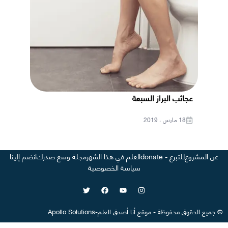
عجائب البراز السبعة
18 مارس ، 2019
عن المشروع
للتبرع - donate
العلم في هذا الشهر
مجلة وسع صدرك
انضم إلينا
سياسة الخصوصية
©
جميع الحقوق محفوظة
-
موقع
أنا أصدق العلم
-
Apollo Solutions