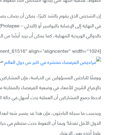
إن الشخص الذي يقوم بالشد كثيرًا، يمكن أن يصاب بضرر
ف
بالدوالي الوريدية المهبلية، كما يمكن أن يزيد أيضًا من ال
[caption id="attachment_61516" align="aligncenter" width="1024"]
مرا
بالإفراغ المُريح للأمعاء في وضعية القرفصاء بالمقارنة
لاحظ جميع المشاركين أن العملية بدت أسهل في حالة ال
وبحسب ما سجله الباحثون، فإن هذا قد يفسر شبه انعدام 
الدول الأقل تقدمًا! وبما أن التغوط حدث منتظم في حيات
علينا أخذه بعين الاعتبار.