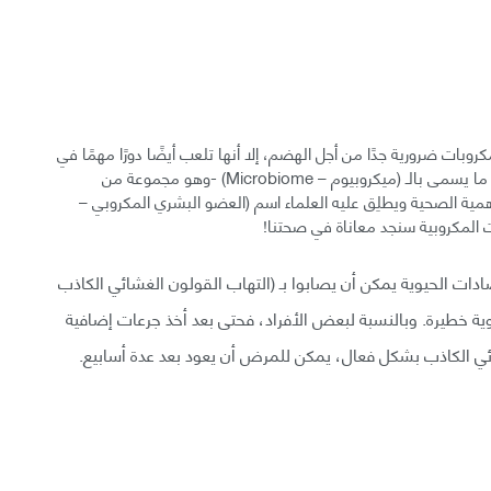
روبات ضرورية جدًا من أجل الهضم، إلا أنها تلعب أيضًا دورًا مهمًا في
الجهاز المناعي وأبعد من ذلك بكثير في جسم الإنسان، فإن ما يسمى بالـ (ميكروبيوم – Microbiome) -وهو مجموعة من
ية الصحية ويطلِق عليه العلماء اسم (العضو البشري المكروبي –
ت الحيوية يمكن أن يصابوا بـ (التهاب القولون الغشائي الكاذب
Clo) وهي حالة معدية معوية خطيرة. وبالنسبة لبعض الأفراد، فحتى بعد أخذ جرعات إضافية
ائي الكاذب بشكل فعال، يمكن للمرض أن يعود بعد عدة أسابيع.