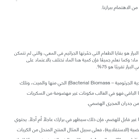
ن الاهتمام ببرازنا.
البراز هو بقايا الطعام التي خمّرتها الجراثيم في المعي، والتي لم تتمكن
ء؛ وكما نعلم جميعًا فإن كمية هذا الماء تختلف بالاعتماد على
از تقريبًا هو 75%.
المكون الثاني الأكثر أهمية بعد الماء هي (الكتلة البيولوجية الجرثومية – Bacterial Biomass) الحي منها والميت، وتلك
 الجاف للبراز، أما الباقي فهو في الغالب مكونات غير مهضومة من السكريات
ة من جدران المجرى الهضمي.
 غير قابل للهضم، فإن ذلك سيظهر في برازك عاجلًا أم آجلًا. يحتوي
ية (الاستقلابية)، فعلى سبيل المثال المنتج المنحل من الكريات