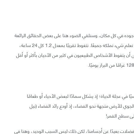
رام وجوده في كل مكان، وسنلقي الضوء هنا على بعض الحقائق الرائعة
عن البراز. يوحّد البراز المملكة الحيوانية بأكملها! فهو كما نعلم شيء نملكه جميعًا. نتغوط تقريبًا بمعدل 1.2 كل 24 ساعة،
ن أن يتغوط الأشخاص الطبيعيون في كثير من الأحيان بأكثر أو أقل
ا في عجلة الحياة؛ إذ يشكل سمادًا لبعض الأحياء أو طعامًا
جوي للأرض متجهة نحو الفضاء، إذ أودع رائد الفضاء (نيل
الفضلات بعيدًا عن أجسامنا، لكن ذلك ليس السبب الوحيد، وهنا في