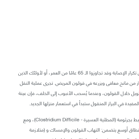
يقترح الأطباء عملية نقل براز للأشخاص الذين يعانون من تكرار الإصابة وقد تجاوزوا الـ 65 عامًا من العمر، أو لأولئك الذين
از من مانح معافى ويزرعه في قولون المريض. تجرى عملية النقل
طويل خلال القولون، وعندما يُسحب الأنبوب إلى الخلف، فإن عينة
مفيدة في البراز المنقول ستبدأ في استعمار منزلها الجديد.
حاليًا نستخدم زراعة البراز فقط في معالجة الإسهال المرتبط بجرثومة (المطثية العسيرة - Clostridium Difficile)، ومع
 نطاق أوسع يتضمن: التهاب القولون والإمساك و (متلازمة