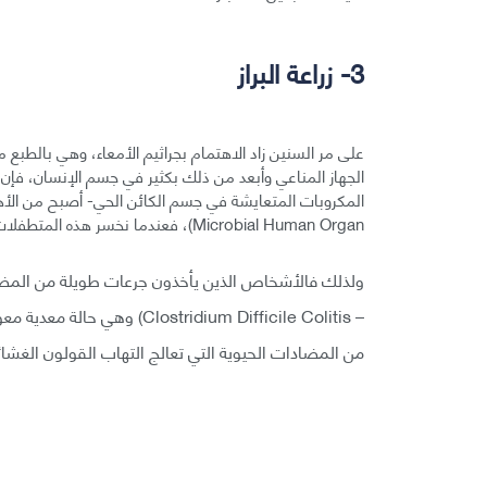
3- زراعة البراز
على مر السنين زاد الاهتمام بجراثيم الأمعاء، وهي بالطبع مك
المكروبات المتعايشة في جسم الكائن الحي- أصبح من الأهم
Microbial Human Organ)، فعندما نخسر هذه المتطفلات المكروبية سنجد معاناة في صحتنا!
ولذلك فالأشخاص الذين يأخذون جرعات طويلة من المضادا
– stridium Difficile Colitis
من المضادات الحيوية التي تعالج التهاب القولون الغش