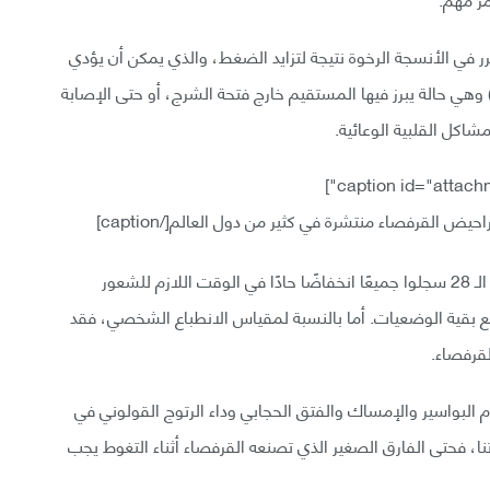
 في الأنسجة الرخوة نتيجة لتزايد الضغط، والذي يمكن أن يؤدي
ي النهاية إلى الإصابة بالبواسير أو (التدلي – Prolapse) وهي حالة يبرز فيها المستقيم خارج فتحة الشرج، أو حتى الإصابة
مشاكل القلبية الوعائية.
حيض القرفصاء منتشرة في كثير من دول العالم[/caption]
ووفقًا للباحثين المسؤولين عن الدراسة، فإن المشاركين الـ 28 سجلوا جميعًا انخفاضًا حادًا في الوقت اللازم للشعور
 مع بقية الوضعيات. أما بالنسبة لمقياس الانطباع الشخصي، فقد
قرفصاء.
البواسير والإمساك والفتق الحجابي وداء الرتوج القولوني في
نا، فحتى الفارق الصغير الذي تصنعه القرفصاء أثناء التغوط يجب