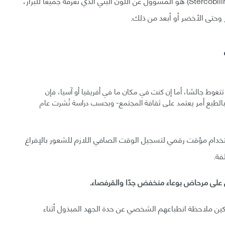
الحمر و(الصفراء – Bile) الذي يدعى بالـ (ستيركوبيلين – Stercobilin) هو المسؤول عن اللون البني الذي نعرفه جميعًا للبراز،
ر وحتى الأخضر أو أبعد من ذلك.
تغوط جالسًا، أما إن كنت في مكان ما في أفريقيا أو آسيا، فإن
بالطبع أمر يعتمد على ثقافة المجتمع- وبحسب دراسة نُشرت عام
الأصحاء استخدام مؤقت رقمي لتسجيل الوقت الصافي اللازم للشعور بالإفراغ
فة.
على مرحاض بوعاء منخفض جدًا والقرفصاء.
ين ملاحظة انطباعهم الشخصي عن حدة الجهد المبذول أثناء
مر مهم.