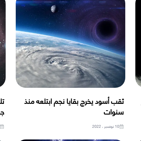
ثقب أسود يخرج بقايا نجم ابتلعه منذ
تل
سنوات
جد
10 نوفمبر ، 2022