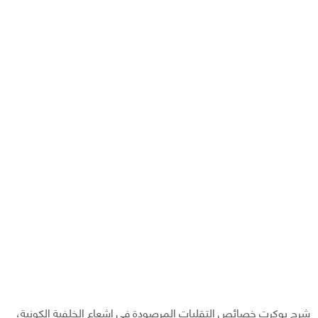
شرح بوكرت خصائص التقلبات المرصودة في إشعاع الخلفية الكونية،