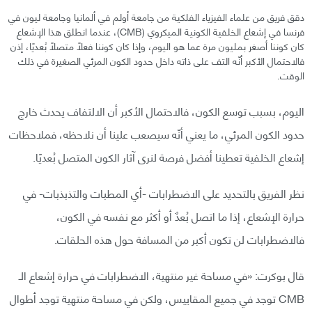
دقق فريق من علماء الفيزياء الفلكية من جامعة أولم في ألمانيا وجامعة ليون في
فرنسا في إشعاع الخلفية الكونية الميكروي (CMB)، عندما انطلق هذا الإشعاع
كان كوننا أصغر بمليون مرة عما هو اليوم، وإذا كان كوننا فعلًا متصلًا بُعديًا، إذن
فالاحتمال الأكبر أنّه التف على ذاته داخل حدود الكون المرئي الصغيرة في ذلك
الوقت.
اليوم، بسبب توسع الكون، فالاحتمال الأكبر أن الالتفاف يحدث خارج
حدود الكون المرئي، ما يعني أنّه سيصعب علينا أن نلاحظه، فملاحظات
إشعاع الخلفية تعطينا أفضل فرصة لنرى آثار الكون المتصل بُعديًا.
نظر الفريق بالتحديد على الاضطرابات -أي المطبات والتذبذبات- في
حرارة الإشعاع، إذا ما اتصل بُعدٌ أو أكثر مع نفسه في الكون،
فالاضطرابات لن تكون أكبر من المسافة حول هذه الحلقات.
قال بوكرت: «في مساحة غير منتهية، الاضطرابات في حرارة إشعاع الـ
CMB توجد في جميع المقاييس، ولكن في مساحة منتهية توجد أطوال